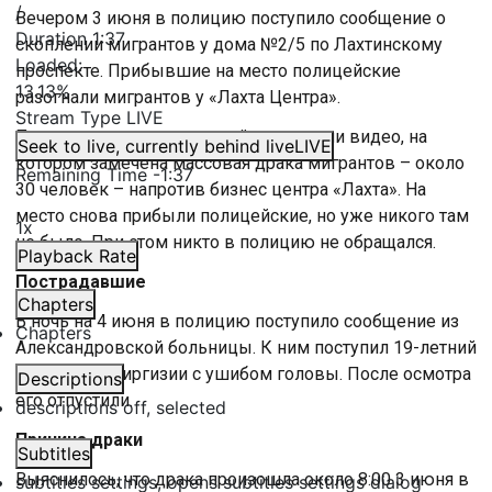
/
Вечером 3 июня в полицию поступило сообщение о
Duration
1:37
скоплении мигрантов у дома №2/5 по Лахтинскому
Loaded
:
проспекте. Прибывшие на место полицейские
13.13%
разогнали мигрантов у «Лахта Центра».
Stream Type
LIVE
Позже в интернете полицейские нашли видео, на
Seek to live, currently behind live
LIVE
котором замечена массовая драка мигрантов – около
Remaining Time
-
1:37
30 человек – напротив бизнес центра «Лахта». На
место снова прибыли полицейские, но уже никого там
1x
не было. При этом никто в полицию не обращался.
Playback Rate
Пострадавшие
Chapters
В ночь на 4 июня в полицию поступило сообщение из
Chapters
Александровской больницы. К ним поступил 19-летний
гражданин Киргизии с ушибом головы. После осмотра
Descriptions
его отпустили.
descriptions off
, selected
Причина драки
Subtitles
Выяснилось, что драка произошла около 8:00 3 июня в
subtitles settings
, opens subtitles settings dialog