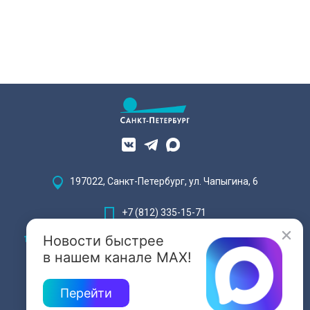
197022, Санкт-Петербург, ул. Чапыгина, 6
+7 (812) 335-15-71
Новости быстрее
Внимание! Отдельные видеоматериалы, размещенные на настоящем
сайте, могут содержать информацию, предназначенную для лиц,
в нашем канале MAX!
достигших 18 лет.
Перейти