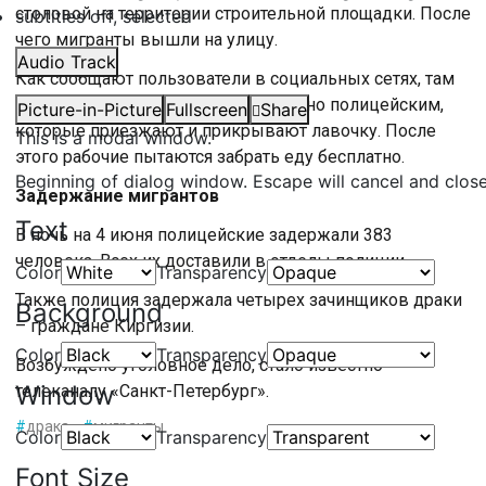
столовой на территории строительной площадки. После
subtitles off
, selected
чего мигранты вышли на улицу.
Audio Track
Как сообщают пользователи в социальных сетях, там
незаконно продают еду. Это известно полицейским,
Picture-in-Picture
Fullscreen
Share
которые приезжают и прикрывают лавочку. После
This is a modal window.
этого рабочие пытаются забрать еду бесплатно.
Beginning of dialog window. Escape will cancel and clos
Задержание мигрантов
Text
В ночь на 4 июня полицейские задержали 383
человека. Всех их доставили в отделы полиции.
Color
Transparency
Также полиция задержала четырех зачинщиков драки
Background
– граждане Киргизии.
Color
Transparency
Возбуждено уголовное дело, стало известно
Window
телеканалу «Санкт-Петербург».
#
драка
#
мигранты
Color
Transparency
Font Size