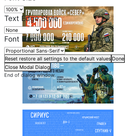
Text Edge Style
Font Family
Reset
restore all settings to the default values
Done
Close Modal Dialog
End of dialog window.