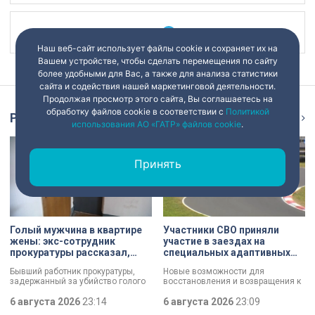
Наш канал в
Наш веб-сайт использует файлы cookie и сохраняет их на
Вашем устройстве, чтобы сделать перемещения по сайту
более удобными для Вас, а также для анализа статистики
сайта и содействия нашей маркетинговой деятельности.
Продолжая просмотр этого сайта, Вы соглашаетесь на
обработку файлов cookie в соответствии с
Политикой
Репортаж
Ещё
использования АО «ГАТР» файлов cookie
.
Принять
Голый мужчина в квартире
Участники СВО приняли
жены: экс-сотрудник
участие в заездах на
прокуратуры рассказал,
специальных адаптивных
почему совершил убийство
карт-машинах
Бывший работник прокуратуры,
Новые возможности для
задержанный за убийство голого
восстановления и возвращения к
мужчины, рассказал о причинах,
активной жизни. Представители
которые толкнули его на страшное
6 августа 2026
23:14
фонда «СВОй дом» в Петербурге
6 августа 2026
23:09
преступление. Два года назад он
встретились с участниками