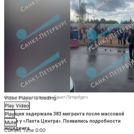
Video Player is loading.
Фото и видео: телеканал «Санкт-Петербург»
Play Video
Полиция задержала 383 мигранта после массовой
Play
драки у «Лахта Центра». Появились подробности
Mute
инцидента.
Current Time
0:00