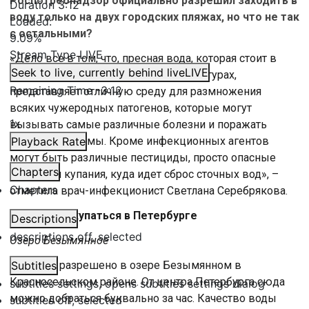
Роспотребнадзор официально разрешил заходить в
Duration
3:12
воду только на двух городских пляжах, но что не так
Loaded
:
с остальными?
9.09%
Stream Type
LIVE
«Дело все в том, что, пресная вода, которая стоит в
Seek to live, currently behind live
LIVE
водоемах при таких высоких температурах,
Remaining Time
-
3:12
представляет отличную среду для размножения
всяких чужеродных патогенов, которые могут
1x
вызывать самые различные болезни и поражать
органы и системы. Кроме инфекционных агентов
Playback Rate
могут быть различные пестициды, просто опасные
Chapters
места для купания, куда идет сброс сточных вод», –
Chapters
отметила врач-инфекционист Светлана Серебрякова.
Где можно купаться в Петербурге
Descriptions
descriptions off
, selected
Озеро Безымянное
Купаться разрешено в озере Безымянном в
Subtitles
Красносельском районе. От центра Петербурга сюда
subtitles settings
, opens subtitles settings dialog
можно добраться буквально за час. Качество воды
subtitles off
, selected