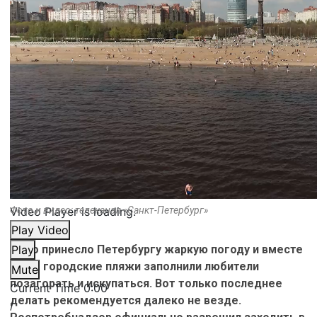
Video Player is loading.
Фото и видео: телеканал «Санкт-Петербург»
Play Video
Лето принесло Петербургу жаркую погоду и вместе
Play
с тем городские пляжи заполнили любители
Mute
позагорать и искупаться. Вот только последнее
Current Time
0:00
делать рекомендуется далеко не везде.
/