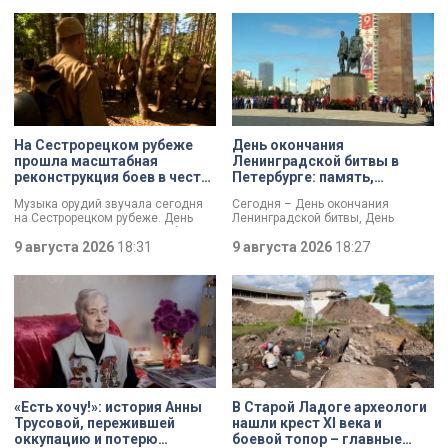
На Сестрорецком рубеже
День окончания
прошла масштабная
Ленинградской битвы в
реконструкция боев в честь
Петербурге: память,
Дня окончания
церемонии и планы по
Музыка орудий звучала сегодня
Сегодня – День окончания
Ленинградской битвы
созданию нового
на Сестрорецком рубеже. День
Ленинградской битвы, День
мемориала
окончания Ленинградской битвы
воинской славы России. В своем
вспоминали и через
9 августа 2026
18:31
обращении губернатор Александр
9 августа 2026
18:27
реконструкции. Масштабное
Беглов и председатель
сражение стало предвестником
Законодательного собрания
будущей Победы.
Александр Бельский отметили:
Ленинград был в центре самого
длительного сражения Великой
Отечественной войны. Победа
имела огромное стратегическое
значение – угроза городу с севера
была ликвидирована.
«Есть хочу!»: история Анны
В Старой Ладоге археологи
Трусовой, пережившей
нашли крест XI века и
оккупацию и потерю
боевой топор – главные