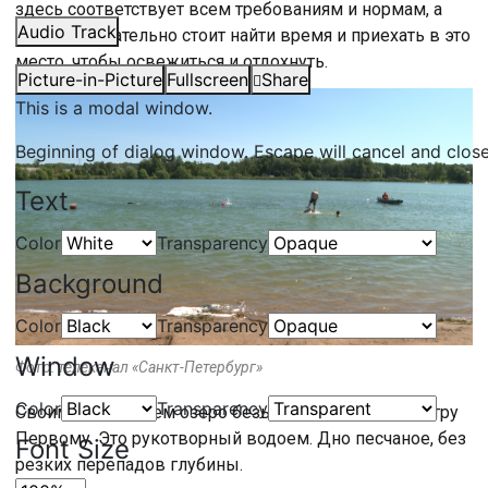
здесь соответствует всем требованиям и нормам, а
Audio Track
значит, обязательно стоит найти время и приехать в это
место, чтобы освежиться и отдохнуть.
Picture-in-Picture
Fullscreen
Share
This is a modal window.
Beginning of dialog window. Escape will cancel and clos
Text
Color
Transparency
Background
Color
Transparency
Window
Фото: телеканал «Санкт-Петербург»
Color
Transparency
Своим появлением озеро безымянное обязано Петру
Первому. Это рукотворный водоем. Дно песчаное, без
Font Size
резких перепадов глубины.