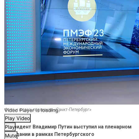
Video Player is loading.
Фото и видео: телеканал «Санкт-Петербург»
Play Video
Президент Владимир Путин выступил на пленарном
Play
заседании в рамках Петербургского
Mute