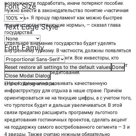
возможности подработать, иначе потеряют пособие.
Font Size
Нужно внести в законодательство понятие «частичная
занятость». Я прошу парламент как можно быстрее
принять соответствующие нормы», — сказал глава
Text Edge Style
государства.
Отдельное внимание государство будет уделять
Font Family
внутреннему туризму. В частности, должны появляться
новые кемпинги и глэмпинги. Все инвесторы, кто
захочет вкладываться в гостиничный бизнес, получат
Reset
restore all settings to the default values
Done
льготные условия кредитования.
Close Modal Dialog
End of dialog window.
«Нужно динамично развивать качественную
инфраструктуру для отдыха в наше стране. Причём
ориентироваться не на текущие цифры, а с учетом того,
что турпоток будет и дальше увеличиваться. В этой
связи предагаю расширить программу льготного
кредитования гостиничных проектов, сделать акцент
на поддержку самого востребованного сегмента — 3 и
4 звезды. Также считаю нужным обязательно