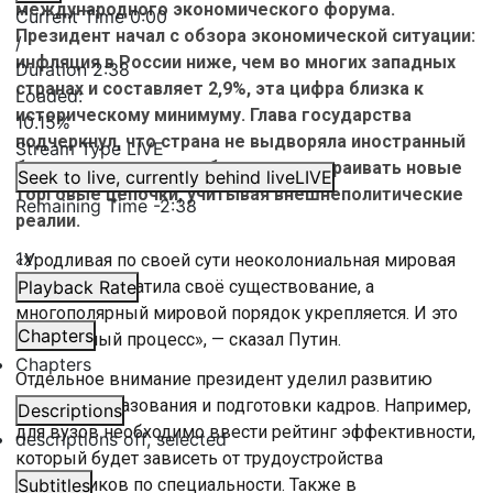
международного экономического форума.
Current Time
0:00
Президент начал с обзора экономической ситуации:
/
инфляция в России ниже, чем во многих западных
Duration
2:38
странах и составляет 2,9%, эта цифра близка к
Loaded
:
историческому минимуму. Глава государства
10.15%
подчеркнул, что страна не выдворяла иностранный
Stream Type
LIVE
бизнес, но теперь необходимо выстраивать новые
Seek to live, currently behind live
LIVE
торговые цепочки, учитывая внешнеполитические
Remaining Time
-
2:38
реалии.
1x
«Уродливая по своей сути неоколониальная мировая
система прекратила своё существование, а
Playback Rate
многополярный мировой порядок укрепляется. И это
Chapters
неизбежный процесс», — сказал Путин.
Chapters
Отдельное внимание президент уделил развитию
системы образования и подготовки кадров. Например,
Descriptions
для вузов необходимо ввести рейтинг эффективности,
descriptions off
, selected
который будет зависеть от трудоустройства
выпускников по специальности. Также в
Subtitles