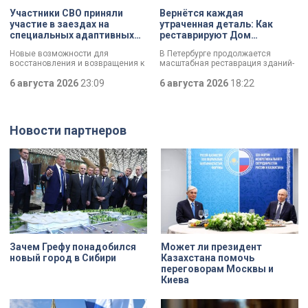
Участники СВО приняли
Вернётся каждая
участие в заездах на
утраченная деталь: Как
специальных адаптивных
реставрируют Дом
карт-машинах
Единоверческой церкви
Новые возможности для
В Петербурге продолжается
Святого Николая на улице
восстановления и возвращения к
масштабная реставрация зданий-
Марата
активной жизни. Представители
памятников в рамках
фонда «СВОй дом» в Петербурге
6 августа 2026
23:09
губернаторской программы.
6 августа 2026
18:22
встретились с участниками
Специалисты обновляют не
специальной военной операции,
просто стены, а восстанавливают
которые сейчас проходят курс
буквально каждую утраченную
реабилитации. Главным событием
деталь. Один из самых знаковых
Новости партнеров
дня стали заезды на специальных
адресов сейчас — Дом
адаптивных карт-машинах, где
Единоверческой церкви Святого
ветераны смогли лично
Николая на улице Марата. Здание
протестировать технику и
XIX века, прошедшее через
почувствовать скорость.
несколько перестроек, сегодня
переживает второе рождение.
Жемчужина, объекта культурного
наследия — исторические часы.
Их элементы утрачены на 90%.
Зачем Грефу понадобился
Может ли президент
новый город в Сибири
Казахстана помочь
переговорам Москвы и
Киева