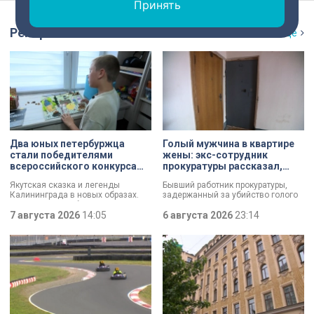
Принять
Репортаж
Ещё
Два юных петербуржца
Голый мужчина в квартире
стали победителями
жены: экс-сотрудник
всероссийского конкурса
прокуратуры рассказал,
«Моя страна — моя Россия»
почему совершил убийство
Якутская сказка и легенды
Бывший работник прокуратуры,
Калининграда в новых образах.
задержанный за убийство голого
Два юных петербуржца стали
мужчины, рассказал о причинах,
победителями всероссийского
7 августа 2026
14:05
которые толкнули его на страшное
6 августа 2026
23:14
конкурса «Моя страна — моя
преступление. Два года назад он
Россия». Их работы с
вынес мертвеца из дома на улице
использованием бересты, листьев
Луначарского, выдавая
и янтаря дали новое прочтение
бездыханного мужчину за
народным сюжетам.
изрядно перебравшего приятеля.