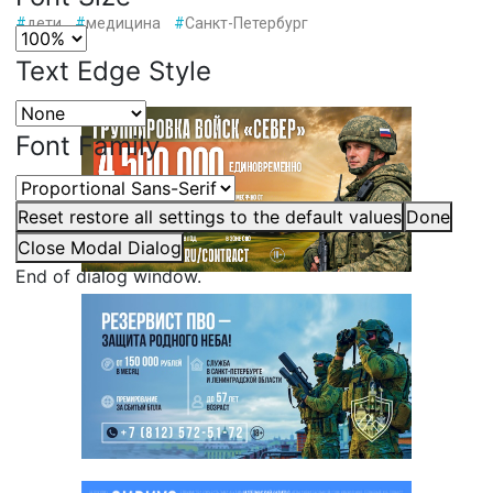
#
дети
#
медицина
#
Санкт-Петербург
Text Edge Style
Font Family
Reset
restore all settings to the default values
Done
Close Modal Dialog
End of dialog window.