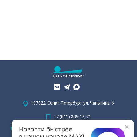
197022, Санкт-Петербург, ул. Чапыгина, 6
+7 (812) 335-15-71
Новости быстрее
Внимание! Отдельные видеоматериалы, размещенные на настоящем
сайте, могут содержать информацию, предназначенную для лиц,
в нашем канале MAX!
достигших 18 лет.