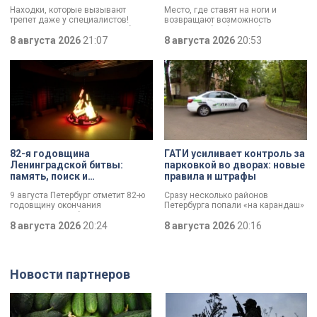
трофеи экспедиции
императорской лечебницы
Находки, которые вызывают
Место, где ставят на ноги и
до передового
трепет даже у специалистов!
возвращают возможность
медицинского центра
Нательный крест возрастом более
двигаться без боли. Юбилей
тысячи лет и боевой топор – вот
8 августа 2026
21:07
отмечает Институт травматологии
8 августа 2026
20:53
главные трофеи археологической
и ортопедии имени Р.Р. Вредена.
экспедиции в Старой Ладоге в
этом году.
82-я годовщина
ГАТИ усиливает контроль за
Ленинградской битвы:
парковкой во дворах: новые
память, поиск и
правила и штрафы
возвращение имен
9 августа Петербург отметит 82-ю
Сразу несколько районов
годовщину окончания
Петербурга попали «на карандаш»
Ленинградской битвы. Это День
к ГАТИ. Там усилят контроль за
воинской славы, который был
8 августа 2026
20:24
парковкой во дворах. За два
8 августа 2026
20:16
официально установлен в апреле
летних месяца только по
прошлого года.
Выборгскому району ведомство
вынесло больше 10 тысяч
постановлений.
Новости партнеров