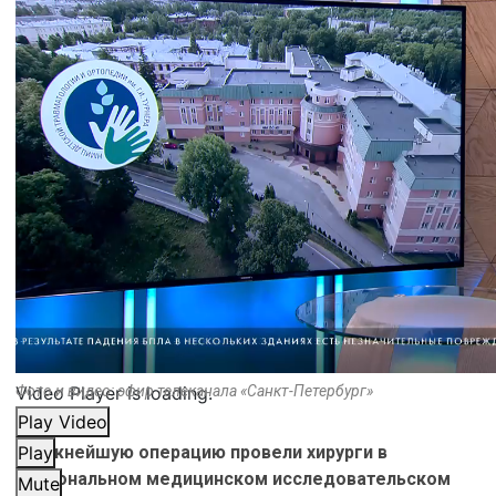
Video Player is loading.
Фото и видео: эфир телеканала «Санкт-Петербург»
Play Video
Сложнейшую операцию провели хирурги в
Play
национальном медицинском исследовательском
Mute