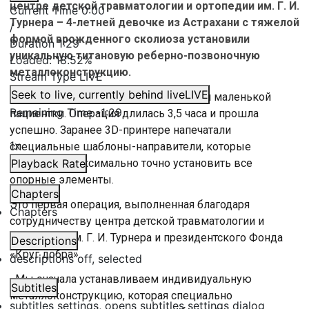
центре детской травматологии и ортопедии им. Г. И.
Current Time
0:00
Турнера – 4-летней девочке из Астрахани с тяжелой
/
формой врожденного сколиоза установили
Duration
1:29
уникальную титановую реберно-позвоночную
Loaded
:
18.52%
металлоконструкцию.
Stream Type
LIVE
Seek to live, currently behind live
LIVE
Конструкцию создали специально для маленькой
Remaining Time
-
1:29
пациентки. Операция длилась 3,5 часа и прошла
успешно. Заранее 3D-принтере напечатали
1x
специальные шаблоны-направители, которые
позволили максимально точно установить все
Playback Rate
опорные элементы.
Chapters
Это первая операция, выполненная благодаря
Chapters
сотрудничеству центра детской травматологии и
ортопедии им. Г. И. Турнера и президентского Фонда
Descriptions
«Круг добра».
descriptions off
, selected
«Мы сначала устанавливаем индивидуальную
Subtitles
металлоконструкцию, которая специально
subtitles settings
, opens subtitles settings dialog