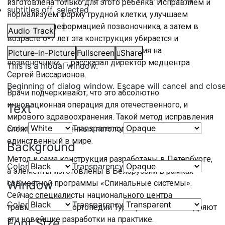
изготовлена только для этого ребенка. Исправляем и
subtitles off
, selected
нормализуем форму грудной клетки, улучшаем
ситуацию с деформацией позвоночника, а затем в
Audio Track
возрасте 6-7 лет эта конструкция убирается и
устанавливается металлоконструкция на
Picture-in-Picture
Fullscreen
Share
позвоночник», – рассказал директор медцентра
This is a modal window.
Сергей Виссарионов.
Beginning of dialog window. Escape will cancel and clos
Врачи подчеркивают, что это абсолютно
инновационная операция для отечественного, и
Text
мирового здравоохранения. Такой метод исправления
Color
Transparency
сложных врожденных патологий позвоночника –
единственный в мире.
Background
Метод и сама конструкция разработаны в Петербурге,
Color
Transparency
а элементы изготовлены в Белоруссии в рамках
Window
совместной программы «Спинальные системы».
Сейчас специалисты национального центра
Color
Transparency
травматологии и ортопедии Турнера активно внедряют
эти новейшие разработки на практике.
Font Size