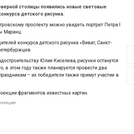
Северной столицы появились новые световые
конкурса детского рисунка.
тровскому проспекту можно увидеть портрет Петра I
ы Маранц.
телей конкурса детского рисунка «Виват, Санкт-
петербуржцев.
адостроительству Юлия Киселева, рисунки останутся
го, в этом году также планируется провести два
раздникам – их победители также примут участие в
роекции фрагментов известных картин.
роекции