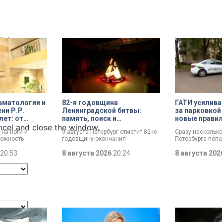
dialog
вматологии и
82-я годовщина
ГАТИ усилива
ни Р.Р.
Ленинградской битвы:
за парковкой
лет: от
память, поиск и
новые прави
й лечебницы
возвращение имен
ncel and close the window.
 на ноги и
9 августа Петербург отметит 82-ю
Сразу нескольк
о
ожность
годовщину окончания
Петербурга поп
 центра
ли. Юбилей
Ленинградской битвы. Это День
к ГАТИ. Там усил
т травматологии
20:53
воинской славы, который был
8 августа 2026
20:24
парковкой во дв
8 августа 20
и Р.Р. Вредена.
официально установлен в апреле
летних месяца т
прошлого года.
Выборгскому ра
вынесло больше
постановлений.