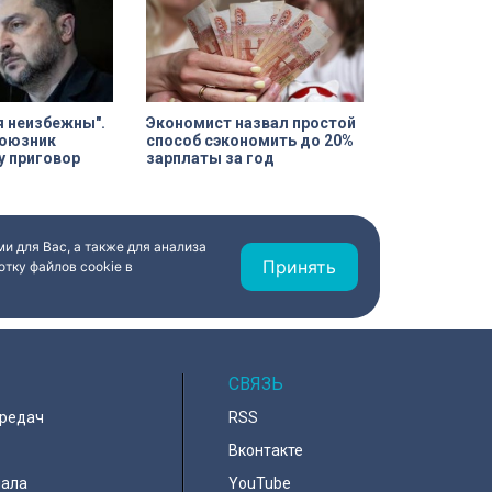
я неизбежны".
Экономист назвал простой
оюзник
способ сэкономить до 20%
у приговор
зарплаты за год
и для Вас, а также для анализа
Принять
тку файлов cookie в
СВЯЗЬ
ередач
RSS
Вконтакте
нала
YouTube