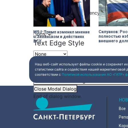
Window
Color
Transparency
Font Size
Силуанов: Рос
WSJ: Трамп изменил мнение
полностью изб
о Зеленском и действиях
внешнего дол
ВСУ
Text Edge Style
Font Family
Наш веб-сайт использует файлы cookie и сохраняет их
статистики сайта и содействия нашей маркетинговой 
соответствии с
Политикой использования АО «ГАТР» ф
Reset
restore all settings to the default val
Close Modal Dialog
End of dialog window.
НОВ
Все
Реп
Коро