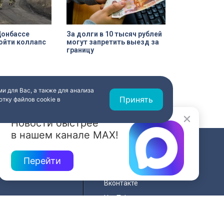
Донбассе
За долги в 10 тысяч рублей
ойти коллапс
могут запретить выезд за
границу
и для Вас, а также для анализа
Принять
тку файлов cookie в
Новости быстрее
в нашем канале MAX!
СВЯЗЬ
Перейти
ередач
RSS
Вконтакте
нала
YouTube
Одноклассники