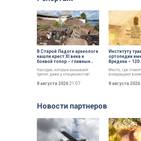
В Старой Ладоге археологи
Институту тра
нашли крест XI века и
ортопедии име
боевой топор – главные
Вредена – 120 
трофеи экспедиции
императорско
Находки, которые вызывают
Место, где ставят
до передовог
трепет даже у специалистов!
возвращают возм
медицинского
Нательный крест возрастом
двигаться без бо
более тысячи лет и боевой топор
8 августа 2026
21:07
отмечает Институ
8 августа 2026
– вот главные трофеи
и ортопедии имен
археологической экспедиции в
Старой Ладоге в этом году.
Новости партнеров