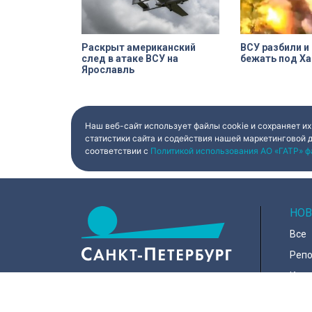
Раскрыт американский
ВСУ разбили и
след в атаке ВСУ на
бежать под Х
Ярославль
Наш веб-сайт использует файлы cookie и сохраняет их
статистики сайта и содействия нашей маркетинговой 
соответствии с
Политикой использования АО «ГАТР» ф
НОВ
Все
Реп
Коро
Горо