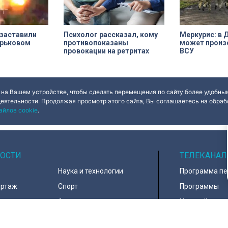
 заставили
Психолог рассказал, кому
Меркурис: в 
арьковом
противопоказаны
может произ
провокации на ретритах
ВСУ
 на Вашем устройстве, чтобы сделать перемещения по сайту более удобным
деятельности. Продолжая просмотр этого сайта, Вы соглашаетесь на обрабо
айлов cookie
.
ОСТИ
ТЕЛЕКАНАЛ
Наука и технологии
Программа п
ортаж
Спорт
Программы
навирус
Армия
Настройка ка
д
В мире
Контакты