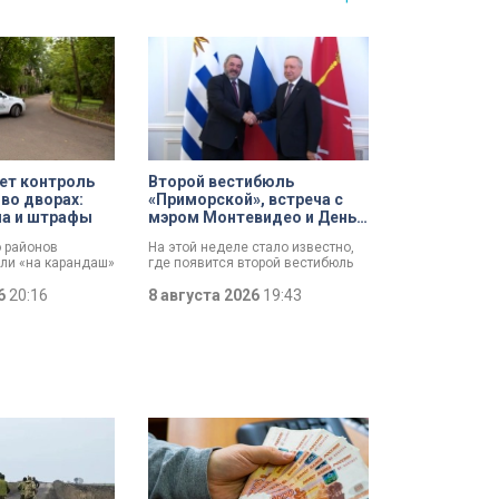
ет контроль
Второй вестибюль
 во дворах:
«Приморской», встреча с
ла и штрафы
мэром Монтевидео и День
строителя: итоги рабочей
о районов
На этой неделе стало известно,
недели губернатора
али «на карандаш»
где появится второй вестибюль
ят контроль за
станции метро «Приморская».
орах. За два
26
20:16
Смольный выбрал место и
8 августа 2026
19:43
олько по
согласовал проект планировки.
йону ведомство
Новый вестибюль повысит
 10 тысяч
пропускную способность станции
и уровень комфорта горожан.