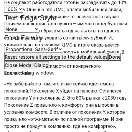
На соцпакет работодатели готовы закладывать до 10%
бюджета. Обычно это ДМС, оплата мобильной связи,
Text Edge Style
траты на спорт и страхование от несчастного случая.
Причем последние два пункта – именно петербургская
«фишка». Таким образом, в год на льготы на одного
Font Family
сотрудника могут уходить сотни тысяч рублей. И,
удивительно, но, скажем, ДМС в итоге оказывается
дешевле питания, а спорт дороже мобильной связи. В
Reset
restore all settings to the default values
Done
любом случае, каждая компания определяет свои
Close Modal Dialog
потребности в зависимости от конкретного
End of dialog window.
коллектива.
«Не забывайте о том, что у нас сейчас идет смена
поколений. Поколение X уйдет на пенсию. Останется
поколение Y и поколение Z. Это 80% рынка к 2030 году.
Поколение Z привыкло к комфорту, они выросли в
условиях комфорта. В отличие от поколения Y, которое
привыкло «отжиматься» по полной программе. И они
просто не пойдут в компанию, где не комфортно», –