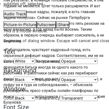
Как результат, в команде топовые специалисты, и она
subtitles off
, selected
годами не меняется. Штат только расширяется. И вот
привлечь ценные кадры, пожалуй, и есть главная
Audio Track
задача «бонусов». Сейчас на рынке Петербурга
довольно низкая конкуренция – всего пять резюме на
Picture-in-Picture
Fullscreen
Share
одну вакансию, а год назад было восемь. Таким
This is a modal window.
образом, в первую очередь выбирает соискатель, а не
Beginning of dialog window. Escape will cancel and clos
компания.
«Работодатель чувствует кадровый голод, есть
Text
серьезный дефицит кадров. Соответственно, им не из
Color
Transparency
кого выбирать, и по сути нескольким компаниям
приходится биться иногда за одного какого-то
Background
работника. И работники сейчас как раз перебирают
вакансии и понимают, что вот здесь условия лучше, и
Color
Transparency
пойду-ка я туда на собеседование», – объяснила
Window
руководитель пресс-службы онлайн-платформы по
поиску работы и сотрудников на Северо-Западе Мария
Color
Transparency
Бузунова.
Font Size