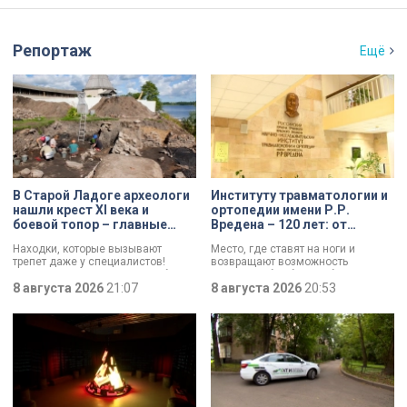
Репортаж
Ещё
В Старой Ладоге археологи
Институту травматологии и
нашли крест XI века и
ортопедии имени Р.Р.
боевой топор – главные
Вредена – 120 лет: от
трофеи экспедиции
императорской лечебницы
Находки, которые вызывают
Место, где ставят на ноги и
до передового
трепет даже у специалистов!
возвращают возможность
медицинского центра
Нательный крест возрастом более
двигаться без боли. Юбилей
тысячи лет и боевой топор – вот
8 августа 2026
21:07
отмечает Институт травматологии
8 августа 2026
20:53
главные трофеи археологической
и ортопедии имени Р.Р. Вредена.
экспедиции в Старой Ладоге в
этом году.