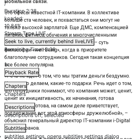
мобильной связи.
/
Duration
2:38
Это офисы известной IT-компании. В коллективе
Loaded
:
больше ста человек, и похвастаться они могут не
10.84%
только высокой зарплатой. Еще ДМС, компенсацией
Stream Type
LIVE
питания, фитнеса, обучения и многочисленными
Seek to live, currently behind live
LIVE
тимбилдингами. Все вместе эти меры – суть
Remaining Time
-
2:38
философии «well being», когда в приоритете
благополучие сотрудников. Сегодня такая концепция
1x
все более популярна.
Playback Rate
«Речь не идет о том, что мы тратим деньги бездумно.
Или что-то делаем, какие-то подарки. Речь идет о том,
Chapters
что сотрудники понимают, что компания может, ценит,
Chapters
ценит их инициативность, их начинания, готова
помогать. И готова, на самом деле приветствует,
Descriptions
поддержание вот этой атмосферы дружелюбной», –
descriptions off
, selected
объяснил генеральный директор IT-компании i-Digital
Антон Баранов.
Subtitles
subtitles settings
, opens subtitles settings dialog