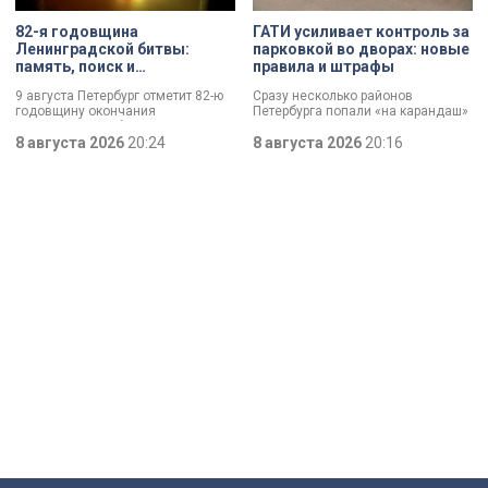
82-я годовщина
ГАТИ усиливает контроль за
Ленинградской битвы:
парковкой во дворах: новые
память, поиск и
правила и штрафы
возвращение имен
9 августа Петербург отметит 82-ю
Сразу несколько районов
годовщину окончания
Петербурга попали «на карандаш»
Ленинградской битвы. Это День
к ГАТИ. Там усилят контроль за
воинской славы, который был
8 августа 2026
20:24
парковкой во дворах. За два
8 августа 2026
20:16
официально установлен в апреле
летних месяца только по
прошлого года.
Выборгскому району ведомство
вынесло больше 10 тысяч
постановлений.