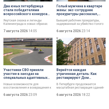
Два юных петербуржца
Голый мужчина в квартире
стали победителями
жены: экс-сотрудник
всероссийского конкурса
прокуратуры рассказал,
«Моя страна — моя Россия»
почему совершил убийство
Якутская сказка и легенды
Бывший работник прокуратуры,
Калининграда в новых образах.
задержанный за убийство голого
Два юных петербуржца стали
мужчины, рассказал о причинах,
победителями всероссийского
7 августа 2026
14:05
которые толкнули его на страшное
6 августа 2026
23:14
конкурса «Моя страна — моя
преступление. Два года назад он
Россия». Их работы с
вынес мертвеца из дома на улице
использованием бересты, листьев
Луначарского, выдавая
и янтаря дали новое прочтение
бездыханного мужчину за
народным сюжетам.
изрядно перебравшего приятеля.
Участники СВО приняли
Вернётся каждая
участие в заездах на
утраченная деталь: Как
специальных адаптивных
реставрируют Дом
карт-машинах
Единоверческой церкви
Новые возможности для
В Петербурге продолжается
Святого Николая на улице
восстановления и возвращения к
масштабная реставрация зданий-
Марата
активной жизни. Представители
памятников в рамках
фонда «СВОй дом» в Петербурге
6 августа 2026
23:09
губернаторской программы.
6 августа 2026
18:22
встретились с участниками
Специалисты обновляют не
специальной военной операции,
просто стены, а восстанавливают
которые сейчас проходят курс
буквально каждую утраченную
реабилитации. Главным событием
деталь. Один из самых знаковых