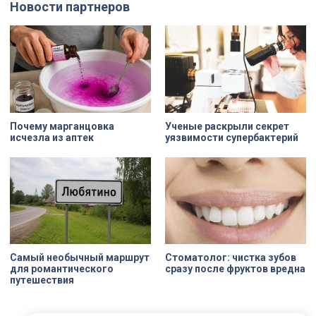
Новости партнеров
дня стали заезды на специальных
адресов сейчас — Дом
адаптивных карт-машинах, где
Единоверческой церкви Святого
ветераны смогли лично
Николая на улице Марата. Здание
протестировать технику и
XIX века, прошедшее через
почувствовать скорость.
несколько перестроек, сегодня
переживает второе рождение.
Жемчужина, объекта культурного
наследия — исторические часы.
Их элементы утрачены на 90%.
Почему марганцовка
Ученые раскрыли секрет
исчезла из аптек
уязвимости супербактерий
Самый необычный маршрут
Стоматолог: чистка зубов
для романтического
сразу после фруктов вредна
путешествия