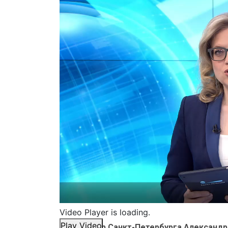
Video Player is loading.
Play Video
Губернатор Санкт-Петербурга Александр