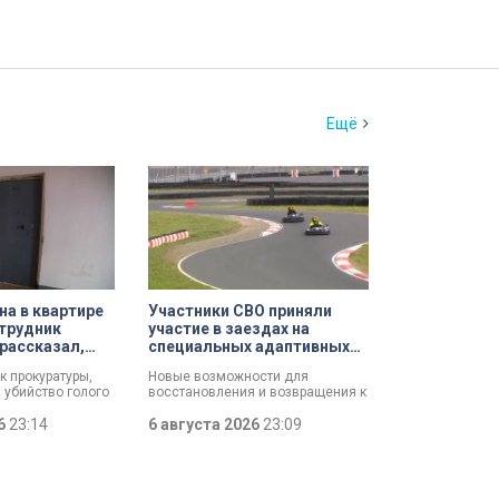
Ещё
а в квартире
Участники СВО приняли
трудник
участие в заездах на
рассказал,
специальных адаптивных
ршил убийство
карт-машинах
к прокуратуры,
Новые возможности для
 убийство голого
восстановления и возвращения к
зал о причинах,
активной жизни. Представители
и его на
26
23:14
фонда «СВОй дом» в Петербурге
6 августа 2026
23:09
упление. Два года
встретились с участниками
 мертвеца из
специальной военной операции,
уначарского,
которые сейчас проходят курс
ханного мужчину
реабилитации. Главным