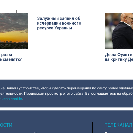
ва, срок
прочтение народным сюжетам.
за изрядно пер
н на 49 лет, из
приятеля.
арендатор
ю выполнить
а. Как
Залужный заявил об
 яркий пример
исчерпании военного
ерна и почему
ресурса Украины
альна?
 грозы
Де ла Фуэнте
е сменятся
на критику 
ues
Done
 на Вашем устройстве, чтобы сделать перемещения по сайту более удобным
деятельности. Продолжая просмотр этого сайта, Вы соглашаетесь на обрабо
айлов cookie
.
ОСТИ
ТЕЛЕКАНАЛ