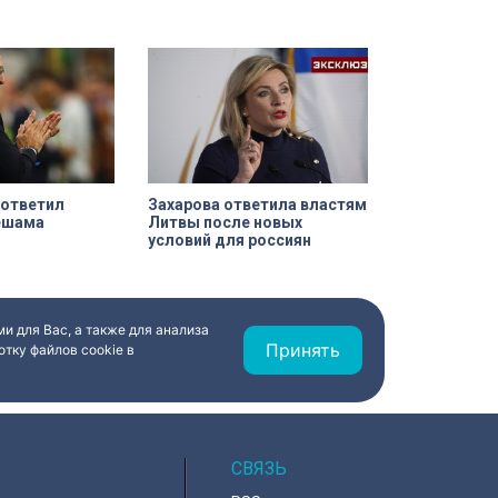
ебравшего
событием дня стали заезды на
специальных адаптивных карт-
машинах, где ветераны смогли
лично протестировать технику и
почувствовать скорость.
 ответил
Захарова ответила властям
Дешама
Литвы после новых
условий для россиян
и для Вас, а также для анализа
Принять
тку файлов cookie в
СВЯЗЬ