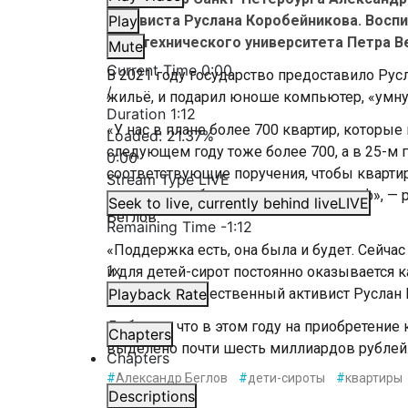
активиста Руслана Коробейникова. Восп
Play
Политехнического университета Петра В
Mute
Current Time
0:00
В 2021 году государство предоставило Русл
/
жильё, и подарил юноше компьютер, «умн
Duration
1:12
«У нас в плане более 700 квартир, которы
Loaded
:
21.37%
следующем году тоже более 700, а в 25-м г
0:00
соответствующие поручения, чтобы кварти
Stream Type
LIVE
стол должен быть, холодильник, шкаф», — 
Seek to live, currently behind live
LIVE
Беглов.
Remaining Time
-
1:12
«Поддержка есть, она была и будет. Сейчас
1x
и для детей-сирот постоянно оказывается 
— отметил общественный активист Руслан
Playback Rate
Добавим, что в этом году на приобретение
Chapters
выделено почти шесть миллиардов рублей
Chapters
#
Александр Беглов
#
дети-сироты
#
квартиры
Descriptions