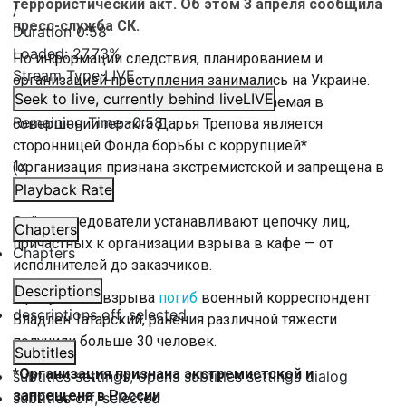
террористический акт. Об этом 3 апреля сообщила
/
пресс-служба СК.
Duration
0:58
Loaded
:
27.73%
По информации следствия, планированием и
Stream Type
LIVE
организацией преступления занимались на Украине.
Seek to live, currently behind live
LIVE
Кроме того, отмечается, что подозреваемая в
Remaining Time
-
0:58
совершении теракта Дарья Трепова является
сторонницей Фонда борьбы с коррупцией*
1x
(организация признана экстремистской и запрещена в
России).
Playback Rate
Сейчас следователи устанавливают цепочку лиц,
Chapters
причастных к организации взрыва в кафе — от
Chapters
исполнителей до заказчиков.
Descriptions
В результате взрыва
погиб
военный корреспондент
descriptions off
, selected
Владлен Татарский, ранения различной тяжести
получили больше 30 человек.
Subtitles
*Организация признана экстремистской и
subtitles settings
, opens subtitles settings dialog
запрещена в России
subtitles off
, selected