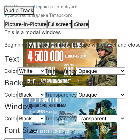
#
СК России
#
теракт в Петербурге
Audio Track
#
убийство Владлена Татарского
Picture-in-Picture
Fullscreen
Share
This is a modal window.
Beginning of dialog window. Escape will cancel and clos
Text
Color
Transparency
Background
Color
Transparency
Window
Color
Transparency
Font Size