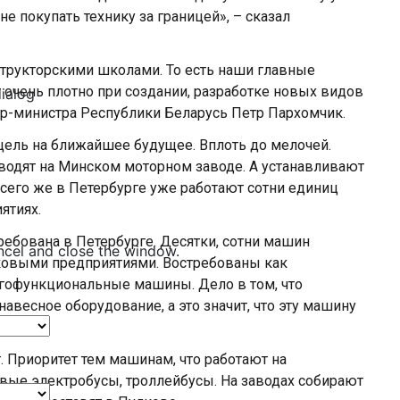
не покупать технику за границей», – сказал
структорскими школами. То есть наши главные
 очень плотно при создании, разработке новых видов
dialog
ер-министра Республики Беларусь Петр Пархомчик.
цель на ближайшее будущее. Вплоть до мелочей.
зводят на Минском моторном заводе. А устанавливают
сего же в Петербурге уже работают сотни единиц
ятиях.
ебована в Петербурге. Десятки, сотни машин
ncel and close the window.
овыми предприятиями. Востребованы как
огофункциональные машины. Дело в том, что
авесное оборудование, а это значит, что эту машину
. Приоритет тем машинам, что работают на
овые электробусы, троллейбусы. На заводах собирают