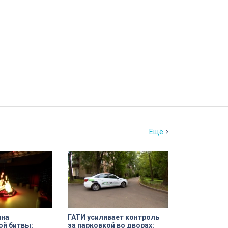
Ещё
ина
ГАТИ усиливает контроль
ой битвы:
за парковкой во дворах: