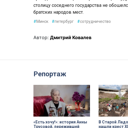
столицу соседнего государства не обошелс
братских народов мест.
#
Минск
#
петербург
#
сотрудничество
Автор:
Дмитрий Ковалев
Репортаж
«Есть хочу!»: история Анны
В Старой Ладо
Трусовой, пережившей
нашли крест XI