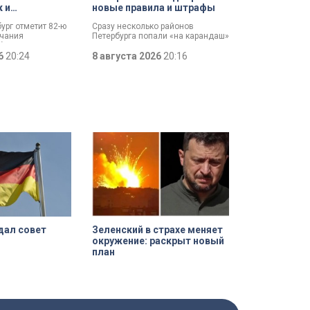
к и
новые правила и штрафы
 имен
бург отметит 82-ю
Сразу несколько районов
нчания
Петербурга попали «на карандаш»
битвы. Это День
к ГАТИ. Там усилят контроль за
, который был
26
20:24
парковкой во дворах. За два
8 августа 2026
20:16
ановлен в апреле
летних месяца только по
Выборгскому району ведомство
вынесло больше 10 тысяч
постановлений.
дал совет
Зеленский в страхе меняет
окружение: раскрыт новый
план