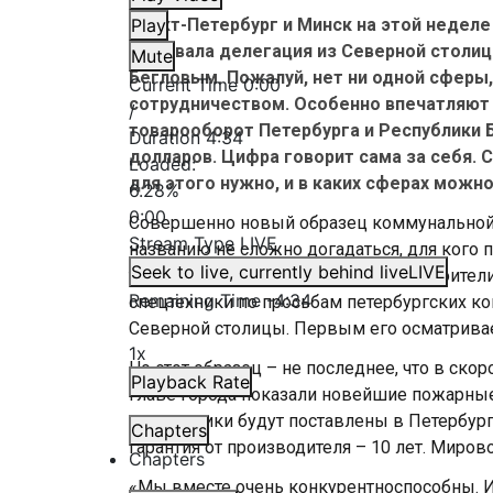
Санкт-Петербург и Минск на этой неделе
Play
побывала делегация из Северной столиц
Mute
Бегловым. Пожалуй, нет ни одной сферы
Current Time
0:00
сотрудничеством. Особенно впечатляют 
/
товарооборот Петербурга и Республики 
Duration
4:34
долларов. Цифра говорит сама за себя. 
Loaded
:
для этого нужно, и в каких сферах можн
6.28%
0:00
Совершенно новый образец коммунальной т
Stream Type
LIVE
названию не сложно догадаться, для кого
Seek to live, currently behind live
LIVE
трактор. Раньше минские машиностроители
Remaining Time
-
4:34
спецтехники по просьбам петербургских к
Северной столицы. Первым его осматривае
1x
Но этот образец – не последнее, что в ско
Playback Rate
Главе города показали новейшие пожарн
спецтехники будут поставлены в Петербург 
Chapters
гарантия от производителя – 10 лет. Миров
Chapters
«Мы вместе очень конкурентноспособны. 