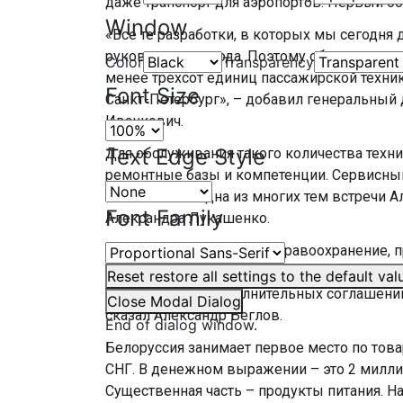
даже транспорт для аэропортов. Первый об
Window
«Все те разработки, в которых мы сегодн
руководству города. Поэтому обсудили зад
Color
Transparency
менее трехсот единиц пассажирской техник
Font Size
Санкт-Петербург», – добавил генеральный
Иванкович.
Text Edge Style
Для обслуживания такого количества техн
ремонтные базы и компетенции. Сервисный
машины. Это одна из многих тем встречи А
Font Family
Александра Лукашенко.
«Это промышленность, здравоохранение, п
всем направлениям идет перевыполнение т
Reset
restore all settings to the default val
подпишем ряд дополнительных соглашений,
Close Modal Dialog
сказал Александр Беглов.
End of dialog window.
Белоруссия занимает первое место по това
СНГ. В денежном выражении – это 2 милли
Существенная часть – продукты питания. 