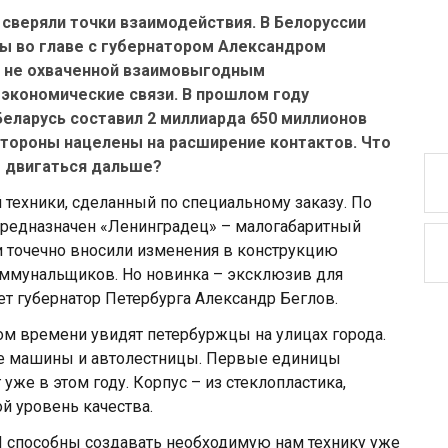
 сверяли точки взаимодействия. В Белоруссии
ы во главе с губернатором Александром
, не охваченной взаимовыгодным
экономические связи. В прошлом году
Беларусь составил 2 миллиарда 650 миллионов
Стороны нацелены на расширение контактов. Что
о двигаться дальше?
ехники, сделанный по специальному заказу. По
 предназначен «Ленинградец» – малогабаритный
 точечно вносили изменения в конструкцию
оммунальщиков. Но новинка – эксклюзив для
т губернатор Петербурга Александр Беглов.
ром времени увидят петербуржцы на улицах города.
ые машины и автолестницы. Первые единицы
уже в этом году. Корпус – из стеклопластика,
ой уровень качества.
И способны создавать необходимую нам технику уже