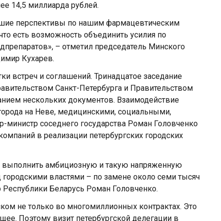
е 14,5 миллиарда рублей.
орошие перспективы по нашим фармацевтическим
что есть возможность объединить усилия по
едпрепаратов», – отметил председатель Минского
димир Кухарев.
тки встреч и соглашений. Тринадцатое заседание
равительством Санкт-Петербурга и Правительством
анием нескольких документов. Взаимодействие
орода на Неве, медицинскими, социальными,
-министр соседнего государства Роман Головченко
компаний в реализации петербургских городских
м выполнить амбициозную и такую напряженную
д городскими властями – по замене около семи тысяч
р Республики Беларусь Роман Головченко.
ком не только во многомиллионных контрактах. Это
щее. Поэтому визит петербургской делегации в