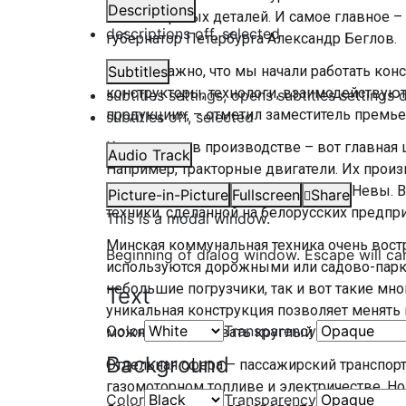
Descriptions
без импортных деталей. И самое главное – 
descriptions off
, selected
губернатор Петербурга Александр Беглов.
«Очень важно, что мы начали работать кон
Subtitles
конструкторы, технологи, взаимодействуют
subtitles settings
, opens subtitles settings 
продукции», – отметил заместитель премь
subtitles off
, selected
Кооперация в производстве – вот главная 
Audio Track
Например, тракторные двигатели. Их прои
– в машины, собранные на берегах Невы. В
Picture-in-Picture
Fullscreen
Share
техники, сделанной на белорусских предпри
This is a modal window.
Минская коммунальная техника очень востр
Beginning of dialog window. Escape will ca
используются дорожными или садово-парк
небольшие погрузчики, так и вот такие мн
Text
уникальная конструкция позволяет менять н
Color
Transparency
можно использовать круглый год.
Background
Отдельная сфера – пассажирский транспорт
газомоторном топливе и электричестве. Н
Color
Transparency