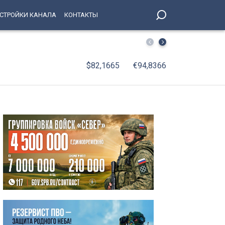
СТРОЙКИ КАНАЛА
КОНТАКТЫ
Поймали за день: рецидивист отобрал телефон у 69-ле
$82,1665
€94,8366