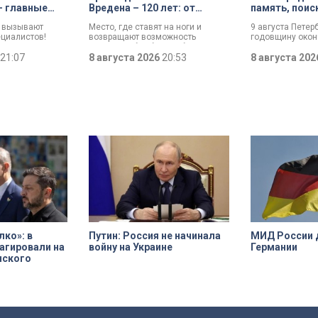
– главные
Вредена – 120 лет: от
память, поис
диции
императорской лечебницы
возвращение
е вызывают
Место, где ставят на ноги и
9 августа Петер
до передового
ециалистов!
возвращают возможность
годовщину око
медицинского центра
 возрастом
двигаться без боли. Юбилей
Ленинградской 
 и боевой топор
21:07
отмечает Институт травматологии
8 августа 2026
20:53
воинской славы
8 августа 20
офеи
и ортопедии имени Р.Р. Вредена.
официально уст
 экспедиции в
прошлого года.
этом году.
ко»: в
Путин: Россия не начинала
МИД России 
агировали на
войну на Украине
Германии
нского