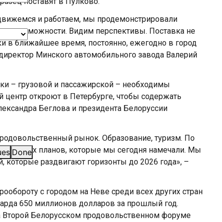
разец поставят в Пулково.
я движемся и работаем, мы продемонстрировали
ачи, возможности. Видим перспективы. Поставка не
и в ближайшее время, постоянно, ежегодно в город
 директор Минского автомобильного завода Валерий
ики – грузовой и пассажирской – необходимы
 центр откроют в Петербурге, чтобы содержать
лександра Беглова и президента Белоруссии
родовольственный рынок. Образование, туризм. По
ех наших планов, которые мы сегодня намечали. Мы
ues
Done
 которые раздвигают горизонты до 2026 года», –
рообороту с городом на Неве среди всех других стран
арда 650 миллионов долларов за прошлый год.
На Второй Белорусском продовольственном форуме