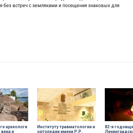
я без встреч с земляками и посещения знаковых для
ге археологи
Институту травматологии и
82-я годовщ
 века и
ортопедии имени Р.Р.
Ленинградск