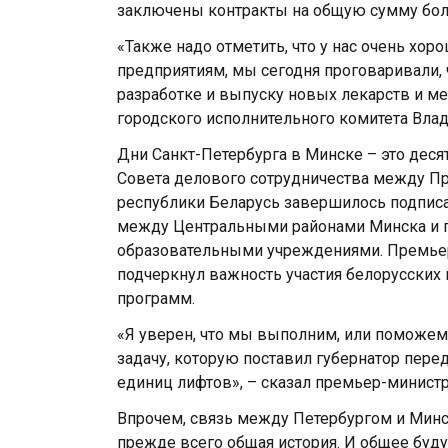
заключены контракты на общую сумму боле
«Также надо отметить, что у нас очень х
предприятиям, мы сегодня проговаривали, 
разработке и выпуску новых лекарств и м
городского исполнительного комитета Вла
Дни Санкт-Петербурга в Минске – это деся
Совета делового сотрудничества между П
республики Беларусь завершилось подпис
между Центральными районами Минска и г
образовательными учреждениями. Премьер
подчеркнул важность участия белорусских 
программ.
«Я уверен, что мы выполним, или поможе
задачу, которую поставил губернатор пере
единиц лифтов», – сказал премьер-минист
Впрочем, связь между Петербургом и Минс
прежде всего общая история. И общее буду