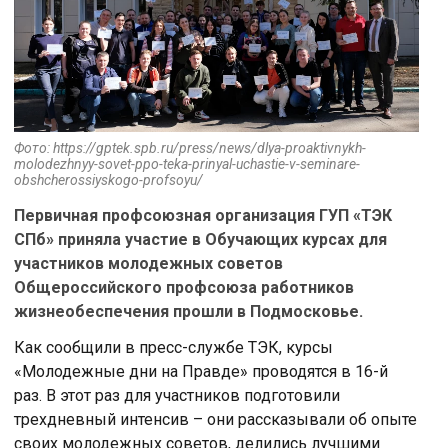
Фото: https://gptek.spb.ru/press/news/dlya-proaktivnykh-
molodezhnyy-sovet-ppo-teka-prinyal-uchastie-v-seminare-
obshcherossiyskogo-profsoyu/
Первичная профсоюзная организация ГУП «ТЭК
СПб» приняла участие в Обучающих курсах для
участников молодежных советов
Общероссийского профсоюза работников
жизнеобеспечения прошли в Подмосковье.
Как сообщили в пресс-службе ТЭК, курсы
«Молодежные дни на Правде» проводятся в 16-й
раз. В этот раз для участников подготовили
трехдневный интенсив – они рассказывали об опыте
своих молодежных советов, делились лучшими