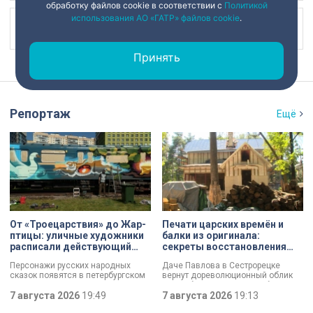
обработку файлов cookie в соответствии с
Политикой
использования АО «ГАТР» файлов cookie
.
Наш канал в
Принять
Репортаж
Ещё
От «Троецарствия» до Жар-
Печати царских времён и
птицы: уличные художники
балки из оригинала:
расписали действующий
секреты восстановления
состав метро Петербурга
дачи Павлова
Персонажи русских народных
Даче Павлова в Сестрорецке
сказок появятся в петербургском
вернут дореволюционный облик
подземном царстве! В депо
по особой программе «Рубль за
«Выборгское» завершился
7 августа 2026
19:49
метр». Это льготная арендная
7 августа 2026
19:13
масштабный съезд лучших
ставка, которая действует для