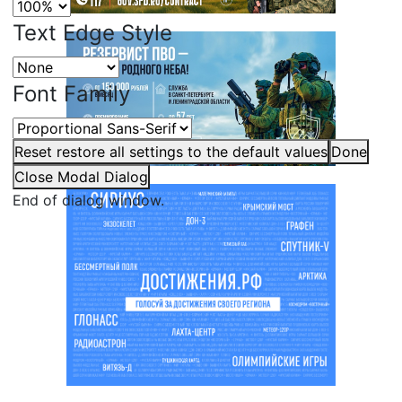
Text Edge Style
Font Family
Reset
restore all settings to the default values
Done
Close Modal Dialog
End of dialog window.