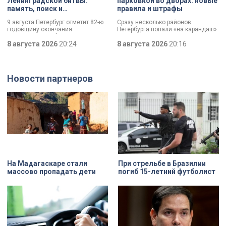
Ленинградской битвы:
парковкой во дворах: новые
память, поиск и
правила и штрафы
возвращение имен
9 августа Петербург отметит 82-ю
Сразу несколько районов
годовщину окончания
Петербурга попали «на карандаш»
Ленинградской битвы. Это День
к ГАТИ. Там усилят контроль за
воинской славы, который был
8 августа 2026
20:24
парковкой во дворах. За два
8 августа 2026
20:16
официально установлен в апреле
летних месяца только по
прошлого года.
Выборгскому району ведомство
вынесло больше 10 тысяч
постановлений.
Новости партнеров
На Мадагаскаре стали
При стрельбе в Бразилии
массово пропадать дети
погиб 15-летний футболист