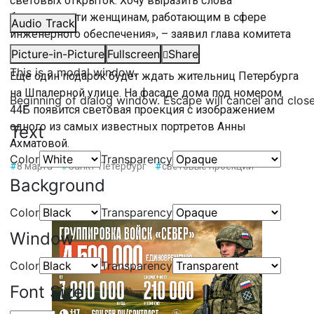
световых открыток. Хочу выразить слова
благодарности женщинам, работающим в сфере
Audio Track
инженерного обеспечения», – заявил глава комитета
Станислав Протасов.
Picture-in-Picture
Fullscreen
Share
This is a modal window.
Еще один подарок будет ждать жительниц Петербурга
на Шпалерной улице. На фасаде дома под номером
Beginning of dialog window. Escape will cancel and clos
44Б появится световая проекция с изображением
одного из самых известных портретов Анны
Text
Ахматовой.
Color
Transparency
#
8 марта
#
Санкт-Петербург
#
световые проекции
Background
Color
Transparency
Window
Color
Transparency
Font Size