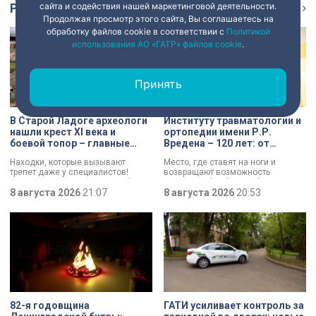
Репортаж
сайта и содействия нашей маркетинговой деятельности.
Ещё
Продолжая просмотр этого сайта, Вы соглашаетесь на
обработку файлов cookie в соответствии с
Политикой
использования АО «ГАТР» файлов cookie
.
Принять
В Старой Ладоге археологи
Институту травматологии и
нашли крест XI века и
ортопедии имени Р.Р.
боевой топор – главные
Вредена – 120 лет: от
трофеи экспедиции
императорской лечебницы
Находки, которые вызывают
Место, где ставят на ноги и
до передового
трепет даже у специалистов!
возвращают возможность
медицинского центра
Нательный крест возрастом более
двигаться без боли. Юбилей
тысячи лет и боевой топор – вот
8 августа 2026
21:07
отмечает Институт травматологии
8 августа 2026
20:53
главные трофеи археологической
и ортопедии имени Р.Р. Вредена.
экспедиции в Старой Ладоге в
этом году.
82-я годовщина
ГАТИ усиливает контроль за