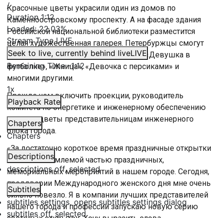
/
Красочные цветы украсили один из домов по
Duration
1:12
Каменноостровскому проспекту. А на фасаде здания
Loaded
:
22.03%
Российской национальной библиотеки разместится
Stream Type
LIVE
целая художественная галерея. Петербуржцы смогут
Seek to live, currently behind live
LIVE
полюбоваться такими картинами как «Девушка в
Remaining Time
-
1:12
футболке», «Жница», «Девочка с персиками» и
многими другими.
1x
Прежде чем включить проекции, руководитель
Playback Rate
комитета по энергетике и инженерному обеспечению
подарил цветы представительницам инженерного
Chapters
блока города.
Chapters
«За достаточно короткое время праздничные открытки
Descriptions
стали неотъемлемой частью праздничных,
descriptions off
, selected
мемориальных мероприятий в нашем городе. Сегодня,
преддверии Международного женского дня мне очень
Subtitles
сильно повезло. Я в компании лучших представителей
subtitles settings
, opens subtitles settings dialog
нашего города и профессии запускаю новую серию
subtitles off
, selected