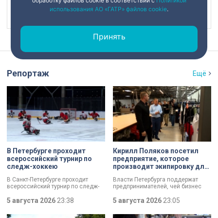
обработку файлов cookie в соответствии с
Политикой
использования АО «ГАТР» файлов cookie
.
Наш канал в
Принять
Репортаж
Ещё
В Петербурге проходит
Кирилл Поляков посетил
всероссийский турнир по
предприятие, которое
следж-хоккею
производит экипировку для
спортсменов
В Санкт-Петербурге проходит
Власти Петербурга поддержат
всероссийский турнир по следж-
предпринимателей, чей бизнес
хоккею. Призёры получат не
пострадал от крупных пожаров на
только медали, но и возможность
5 августа 2026
23:38
складах маркетплейсов.
5 августа 2026
23:05
в следующем сезоне стать
Разработать специальный пакет
участниками чемпионата России
мер правительству города поручил