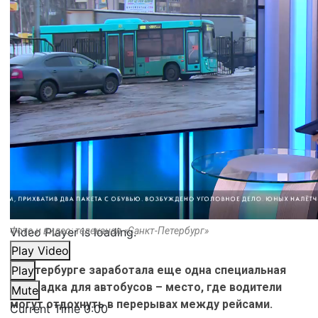
Video Player is loading.
Фото и видео: телеканал «Санкт-Петербург»
Play Video
В Петербурге заработала еще одна специальная
Play
площадка для автобусов – место, где водители
Mute
могут отдохнуть в перерывах между рейсами.
Current Time
0:00