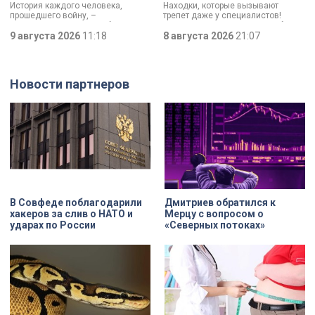
История каждого человека,
Находки, которые вызывают
прошедшего войну, –
трепет даже у специалистов!
напоминание о цене победы.
Нательный крест возрастом более
Сколько испытаний выпало на
9 августа 2026
11:18
тысячи лет и боевой топор – вот
8 августа 2026
21:07
долю блокадников, тружеников
главные трофеи археологической
тыла, солдат, женщин и, конечно
экспедиции в Старой Ладоге в
же, детей. Три года скитаний,
этом году.
потеря близких, голод – в 12 лет
Новости партнеров
она осталась совершенно одна. О
судьбе Анны Трусовой,
пережившей оккупацию
Павловска и потерю близких.
В Совфеде поблагодарили
Дмитриев обратился к
хакеров за слив о НАТО и
Мерцу с вопросом о
ударах по России
«Северных потоках»