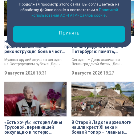
Продолжая просмотр этого сайта, Вы соглашаетесь на
обработку файлов cookie в соответствии с
Политикой
использования АО «ГАТР» файлов cookie
.
Принять
На Сестрорецком рубеже
День окончания
прошла масштабная
Ленинградской битвы в
реконструкция боев в честь
Петербурге: память,
Дня окончания
церемонии и планы по
Музыка орудий звучала сегодня
Сегодня – День окончания
Ленинградской битвы
созданию нового
на Сестрорецком рубеже. День
Ленинградской битвы, День
мемориала
окончания Ленинградской битвы
воинской славы России. В своем
вспоминали и через
9 августа 2026
18:31
обращении губернатор Александр
9 августа 2026
18:27
реконструкции. Масштабное
Беглов и председатель
сражение стало предвестником
Законодательного собрания
будущей Победы.
Александр Бельский отметили:
Ленинград был в центре самого
длительного сражения Великой
Отечественной войны. Победа
имела огромное стратегическое
значение – угроза городу с севера
была ликвидирована.
«Есть хочу!»: история Анны
В Старой Ладоге археологи
Трусовой, пережившей
нашли крест XI века и
оккупацию и потерю
боевой топор – главные
близких в 12 лет
трофеи экспедиции