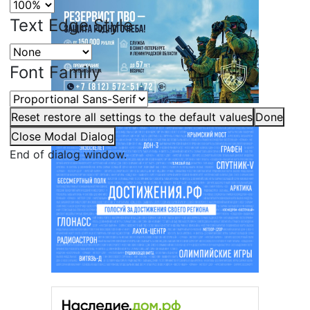
Text Edge Style
Font Family
Reset
restore all settings to the default values
Done
Close Modal Dialog
End of dialog window.