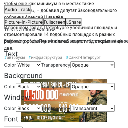
чтобы еще как минимум в 6 местах такие
Audio Track
оборудовали», – добавил депутат Законодательного
собрания Алексей Цивилёв.
Picture-in-Picture
Fullscreen
Share
В прошлом году в Петербурге увеличили площадь и
This is a modal window.
отремонтировали 14 подобных площадок в разных
Beginning of dialog window. Escape will cancel and clos
районах города. Пока в планах на этот год открыть еще
две.
Text
#
автобусы
#
инфраструктура
#
Санкт-Петербург
Color
Transparency
Background
Color
Transparency
Window
Color
Transparency
Font Size