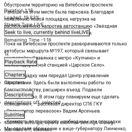
/
Обустроили территорию на Витебском проспекте.
Duration
1:18
Раньше на этом месте была парковка. Благодаря
Loaded
:
19.83%
появлению новой площадки, нагрузка на
Stream Type
LIVE
расположенную напротив автостанцию «Звёздная
Seek to live, currently behind live
LIVE
улица» должна существенно снизиться.
Remaining Time
-
1:18
Пока на Витебском проспекте разворачиваются только
автобусы маршрута №197, который связывает
1x
микрорайон Славянка с метро «Купчино» и
Playback Rate
железнодорожной станцией «Царское Село».
Chapters
«Эту площадку нам передал Центр управления
Chapters
парковками. Здесь были выполнены работы по
благоустройству, расширен въезд. Подвели
Descriptions
электричество. В этом году планируем еще сделать
descriptions off
, selected
освещение», – рассказал директор СПб ГКУ
«Организатор перевозок» Вадим Арсеньев.
Subtitles
«Комитету по транспорту необходимы эти площадки.
subtitles settings
, opens subtitles settings dialog
Мы сделали обращение к вице-губернатору Линченко,
subtitles off
, selected