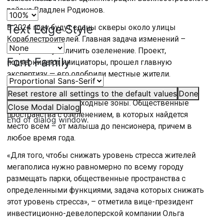
района Владлен Родионов.
Text Edge Style
В 2024 году будут сданы скверы около улицы
Кораблестроителей. Главная задача изменений –
сохранить и увеличить озеленение. Проект,
Font Family
подчеркивают инициаторы, прошел главную
экспертизу — его одобрили местные жители.
В каждом районе, объясняют эксперты, появляются
Reset
restore all settings to the default values
Done
непрерывные пешеходные зоны. Общественные
Close Modal Dialog
пространства с озеленением, в которых найдется
End of dialog window.
место всем – от малыша до пенсионера, причем в
любое время года.
«Для того, чтобы снижать уровень стресса жителей
мегаполиса нужно равномерно по всему городу
размещать парки, общественные пространства с
определенными функциями, задача которых снижать
этот уровень стресса», – отметила вице-президент
инвестиционно-девелоперской компании Ольга