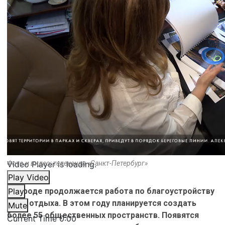
Video Player is loading.
Фото и видео: телеканал «Санкт-Петербург»
Play Video
В городе продолжается работа по благоустройству
Play
мест отдыха. В этом году планируется создать
Mute
более 55 общественных пространств. Появятся
Current Time
0:00