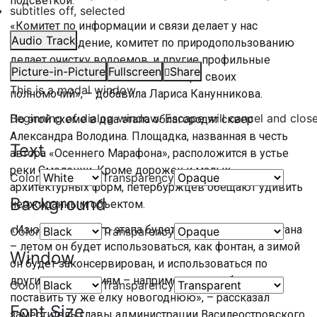
подсветкой.
subtitles off
, selected
«Комитет по информации и связи делает у нас
Audio Track
видеонаблюдение, комитет по природопользованию
делает очистку водоемов, и другие профильные
Picture-in-Picture
Fullscreen
Share
комитеты так же помогают по мере своих
This is a modal window.
полномочий», – добавила Лариса Канунникова.
Beginning of dialog window. Escape will cancel and clos
По этой схеме в два этапа облагородят сквер
Александра Володина. Площадка, названная в честь
Text
автора «Осеннего Марафона», расположится в устье
реки Смоленки. Кроме дорожек и малых
Color
Transparency
архитектурных форм, петербуржцев обещают удивить
Background
неожиданным объектом.
«Изюминкой этого этапа будет строительство фонтана
Color
Transparency
– летом он будет использоваться, как фонтан, а зимой
Window
он будет законсервирован, и использоваться по
другим назначениям – например можно будет
Color
Transparency
поставить ту же елку новогоднюю», – рассказал
Font Size
заместитель главы администрации Василеостровского