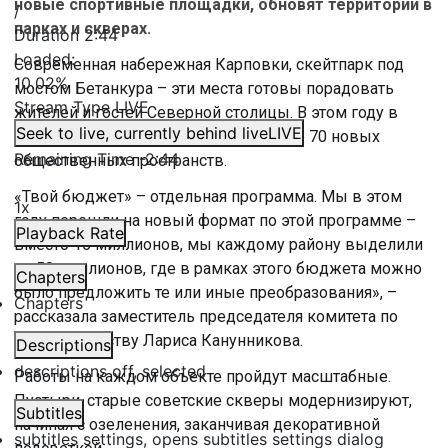
новые спортивные площадки, обновят территории в
/
парках и скверах.
Duration
2:44
Loaded
:
Современная набережная Карповки, скейтпарк под
10.02%
мостом Бетанкура – эти места готовы порадовать
Stream Type
LIVE
жителей и гостей Северной столицы. В этом году в
Seek to live, currently behind live
LIVE
списке подобных мест появится более 70 новых
Remaining Time
-
2:44
общественных пространств.
«Твой бюджет» – отдельная программа. Мы в этом
1x
году перешли на новый формат по этой программе –
Playback Rate
вместо 15 миллионов, мы каждому району выделили
по 50 миллионов, где в рамках этого бюджета можно
Chapters
было предложить те или иные преобразования», –
Chapters
рассказала заместитель председателя комитета по
благоустройству Лариса Канунникова.
Descriptions
descriptions off
, selected
Работы на каждом объекте пройдут масштабные.
Пустыри, старые советские скверы модернизируют,
Subtitles
начиная с озеленения, заканчивая декоративной
subtitles settings
, opens subtitles settings dialog