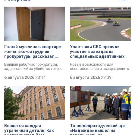
Голый мужчина в квартире
Участники СВО приняли
жены: экс-сотрудник
участие в заездах на
прокуратуры рассказал,
специальных адаптивных
почему совершил убийство
карт-машинах
Бывший работник прокуратуры,
Новые возможности для
задержанный за убийство голого
восстановления и возвращения к
мужчины, рассказал о причинах,
активной жизни. Представители
которые толкнули его на страшное
6 августа 2026
23:14
фонда «СВОй дом» в Петербурге
6 августа 2026
23:09
преступление. Два года назад он
встретились с участниками
вынес мертвеца из дома на улице
специальной военной операции,
Луначарского, выдавая
которые сейчас проходят курс
бездыханного мужчину за
реабилитации. Главным событием
изрядно перебравшего приятеля.
дня стали заезды на специальных
адаптивных карт-машинах, где
ветераны смогли лично
протестировать технику и
почувствовать скорость.
Вернётся каждая
Тоннелепроходческий щит
утраченная деталь: Как
«Надежда» вышел на