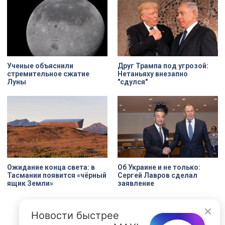
XIX века, прошедшее через
несколько перестроек, сегодня
переживает второе рождение.
Жемчужина, объекта культурного
наследия — исторические часы.
Их элементы утрачены на 90%.
Ученые объяснили
Друг Трампа под угрозой:
стремительное сжатие
Нетаньяху внезапно
Луны
"сдулся"
Ожидание конца света: в
Об Украине и не только:
Тасмании появится «чёрный
Сергей Лавров сделал
ящик Земли»
заявление
Новости быстрее