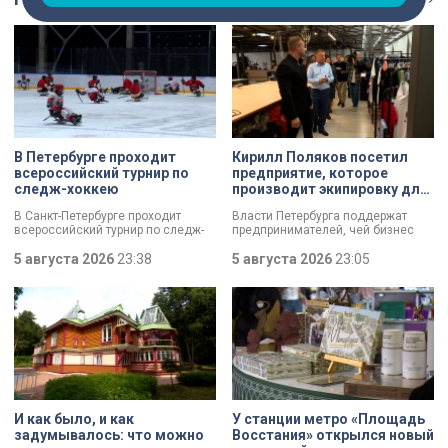
В Петербурге проходит
Кирилл Поляков посетил
всероссийский турнир по
предприятие, которое
следж-хоккею
производит экипировку для
спортсменов
В Санкт-Петербурге проходит
Власти Петербурга поддержат
всероссийский турнир по следж-
предпринимателей, чей бизнес
хоккею. Призёры получат не
пострадал от крупных пожаров на
только медали, но и возможность
5 августа 2026
23:38
складах маркетплейсов.
5 августа 2026
23:05
в следующем сезоне стать
Разработать специальный пакет
участниками чемпионата России
мер правительству города поручил
«Лиги героев».
губернатор Александр Беглов.
Сегодня об этом заявил вице-
губернатор Кирилл Поляков, во
время визита на одно из
пострадавших предприятий.
Компания шьет экипировку для
спортсменов и крупных
корпораций. Производитель
спортивной одежды потерял товар
И как было, и как
У станции метро «Площадь
почти на 10 миллионов рублей.
задумывалось: что можно
Восстания» открылся новый