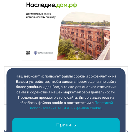
Наш канал в
Наш веб-сайт использует файлы cookie и сохраняет их на
Вашем устройстве, чтобы сделать перемещения по сайту
более удобными для Вас, а также для анализа статистики
сайта и содействия нашей маркетинговой деятельности.
Наш канал в
Продолжая просмотр этого сайта, Вы соглашаетесь на
обработку файлов cookie в соответствии с
Политикой
использования АО «ГАТР» файлов cookie
.
Принять
Репортаж
Ещё