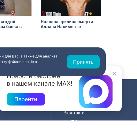
увалдой
Названа причина смерти
ом банка в
Аллана Насименто
и для Вас, а также для анализа
Принять
тку файлов cookie в
Новости быстрее
в нашем канале MAX!
СВЯЗЬ
Перейти
ередач
RSS
Вконтакте
нала
YouTube
Одноклассники