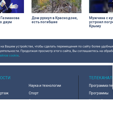
Их элементы утрачены на 90%.
 Газманова
Дом рухнул в Краснодоне,
Мужчина с к
по двум
есть погибшие
устроил погр
Крыму
 на Вашем устройстве, чтобы сделать перемещения по сайту более удобным
деятельности. Продолжая просмотр этого сайта, Вы соглашаетесь на обрабо
айлов cookie
.
ОСТИ
ТЕЛЕКАНАЛ
Наука и технологии
Программа п
ортаж
Спорт
Программы
навирус
Армия
Настройка ка
д
В мире
Контакты