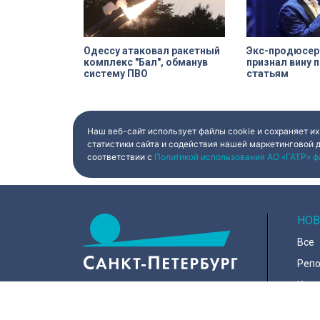
Одессу атаковал ракетный
Экс-продюсер
комплекс "Бал", обманув
признал вину 
систему ПВО
статьям
Наш веб-сайт использует файлы cookie и сохраняет их
статистики сайта и содействия нашей маркетинговой 
соответствии с
Политикой использования АО «ГАТР» ф
НОВ
Все
Реп
Коро
Горо