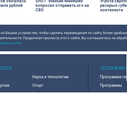
тов обошлась
SHOT: Маньяк Манишин
Угроза Европ
 млн рублей
попросил отправить его на
раскрыл «уби
СВО
континента
 на Вашем устройстве, чтобы сделать перемещения по сайту более удобным
деятельности. Продолжая просмотр этого сайта, Вы соглашаетесь на обрабо
айлов cookie
.
ОСТИ
ТЕЛЕКАНАЛ
Наука и технологии
Программа п
ортаж
Спорт
Программы
навирус
Армия
Настройка ка
д
В мире
Контакты
тура
Информация 
пользователе
тика
Политика