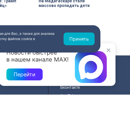
е: Трамп
На Мадагаскаре стали
йц»
массово пропадать дети
и для Вас, а также для анализа
Принять
тку файлов cookie в
Новости быстрее
в нашем канале MAX!
СВЯЗЬ
Перейти
ередач
RSS
Вконтакте
нала
YouTube
Одноклассники
для
Яндекс.Дзен
й сайта
MAX