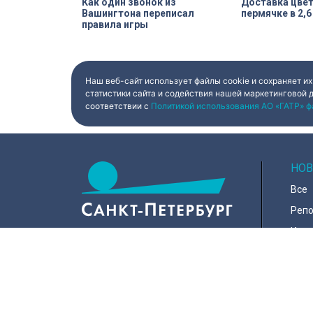
Как один звонок из
Доставка цве
Вашингтона переписал
пермячке в 2,6
правила игры
Наш веб-сайт использует файлы cookie и сохраняет их
статистики сайта и содействия нашей маркетинговой 
соответствии с
Политикой использования АО «ГАТР» ф
НОВ
Все
Реп
Коро
Горо
Куль
197022, Санкт-Петербург, ул.
Чапыгина, 6
Поли