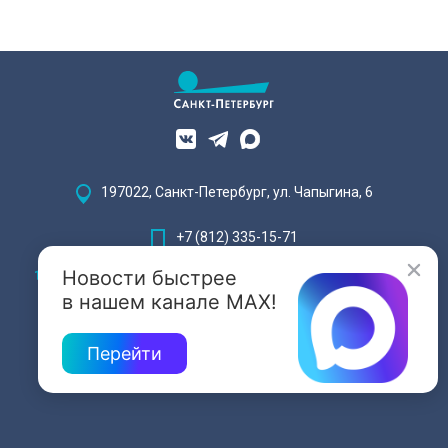
197022, Санкт-Петербург, ул. Чапыгина, 6
+7 (812) 335-15-71
Новости быстрее
Внимание! Отдельные видеоматериалы, размещенные на настоящем
сайте, могут содержать информацию, предназначенную для лиц,
в нашем канале MAX!
достигших 18 лет.
Перейти