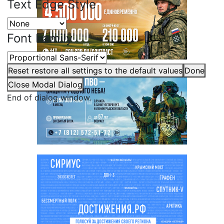
Text Edge Style
Font Family
Reset
restore all settings to the default values
Done
Close Modal Dialog
End of dialog window.