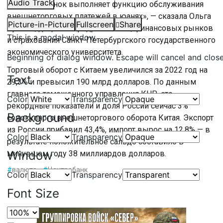
Audio Track
образом, рынок выполняет функцию обслуживания
внешнеторговых платежей в юанях», — сказала Ольга
Picture-in-Picture
Fullscreen
Share
Орлова, доцент кафедры банков, финансовых рынков
This is a modal window.
и страхования Санкт-Петербургского государственного
экономического университета.
Beginning of dialog window. Escape will cancel and clos
Торговый оборот с Китаем увеличился за 2022 год на
Text
29,3% и превысил 190 млрд долларов. По данным
главного таможенного управления КНР, это
Color
Transparency
рекордные показатели и доля России сейчас 3%
Background
совокупного внешнеторгового оборота Китая. Экспорт
из России прибавил 43,4%, импорт вырос на 12,8% — в
Color
Transparency
результате положительное сальдо составило в
Window
минувшем году 38 миллиардов долларов.
#
валюта
#
Центробанк
Color
Transparency
Font Size