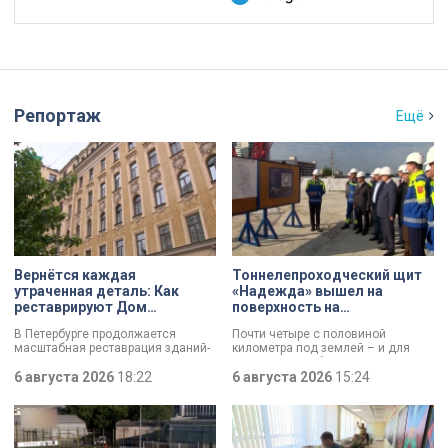
Репортаж
Ещё
Вернётся каждая
Тоннелепроходческий щит
утраченная деталь: Как
«Надежда» вышел на
реставрируют Дом
поверхность на
Единоверческой церкви
Шуваловском проспекте
В Петербурге продолжается
Почти четыре с половиной
Святого Николая на улице
масштабная реставрация зданий-
километра под землей – и для
Марата
памятников в рамках
«Надежды» забрезжил свет:
губернаторской программы.
6 августа 2026
18:22
проходческий щит вышел на
6 августа 2026
15:24
Специалисты обновляют не
поверхность. О ходе работ у
просто стены, а восстанавливают
демонтажного котлована сегодня
буквально каждую утраченную
рассказали губернатору
деталь. Один из самых знаковых
Александру Беглову и
адресов сейчас — Дом
председателю Законодательного