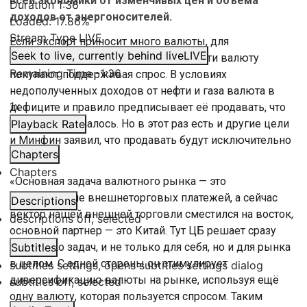
всей экономики от изменчивых цен и объема
Duration
1:36
доходов от энергоносителей.
Loaded
:
17.86%
Stream Type
LIVE
Если экспорт приносит много валюты, для
Seek to live, currently behind live
LIVE
стабилизации курса финансовые власти валюту
Remaining Time
-
1:36
покупают поддерживая спрос. В условиях
недополученных доходов от нефти и газа валюта в
1x
дефиците и правило предписывает её продавать, что
уже не раз делалось. Но в этот раз есть и другие цели
Playback Rate
и Минфин заявил, что продавать будут исключительно
Chapters
юани.
Chapters
«Основная задача валютного рынка — это
обслуживание внешнеторговых платежей, а сейчас
Descriptions
вектор нашей внешней торговли сместился на восток,
descriptions off
, selected
основной партнер — это Китай. Тут ЦБ решает сразу
несколько задач, и не только для себя, но и для рынка
Subtitles
в целом. С одной стороны он стимулирует
subtitles settings
, opens subtitles settings dialog
диверсификацию валюты на рынке, используя ещё
subtitles off
, selected
одну валюту, которая пользуется спросом. Таким