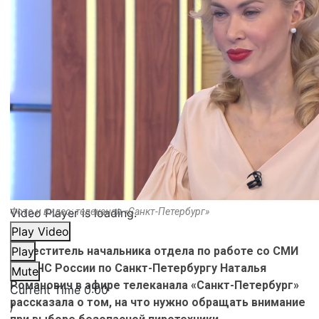
Video Player is loading.
Фото и видео: телеканал «Санкт-Петербург»
Play Video
Заместитель начальника отдела по работе со СМИ
Play
ГУ МЧС России по Санкт-Петербургу Наталья
Mute
Романович в эфире телеканала «Санкт-Петербург»
Current Time
0:00
рассказала о том, на что нужно обращать внимание
/