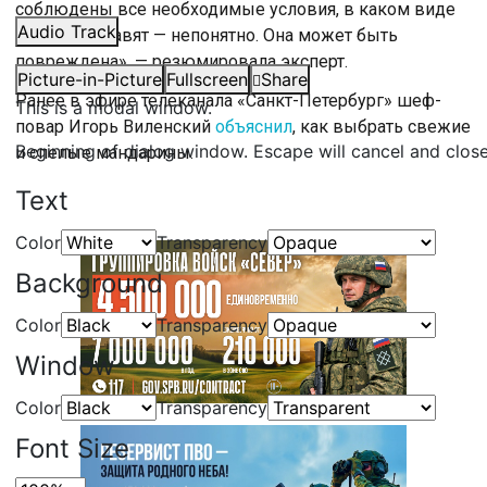
соблюдены все необходимые условия, в каком виде
Audio Track
вам ее доставят — непонятно. Она может быть
повреждена», — резюмировала эксперт.
Picture-in-Picture
Fullscreen
Share
Ранее в эфире телеканала «Санкт-Петербург» шеф-
This is a modal window.
повар Игорь Виленский
объяснил
, как выбрать свежие
Beginning of dialog window. Escape will cancel and clos
и спелые мандарины.
Text
Color
Transparency
Background
Color
Transparency
Window
Color
Transparency
Font Size