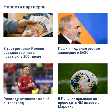
и янтаря дали новое прочтение
бездыханного мужчину за
Новости партнеров
народным сюжетам.
изрядно перебравшего приятеля.
В трех регионах России
Пашинян сделал резкое
средняя зарплата
заявление о ЕАЭС
превысила 200 тысяч
В Испании призвали не
Роналду установил новый
проводить ЧМ вместе с
антирекорд
Марокко