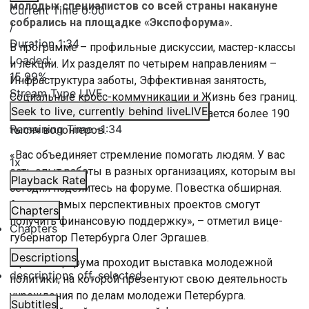
молодых специалистов со всей страны накануне
Current Time
0:00
собрались на площадке «Экспофорума».
/
Duration
1:34
В программе – профильные дискуссии, мастер-классы
Loaded
:
и лекции. Их разделят по четырем направлениям –
15.99%
Инфраструктура заботы, Эффективная занятость,
Stream Type
LIVE
Социальные кросс-коммуникации и Жизнь без границ.
Seek to live, currently behind live
LIVE
Всего в Петербурге сегодня насчитывается более 190
Remaining Time
-
1:34
тысяч волонтеров.
«Вас объединяет стремление помогать людям. У вас
1x
есть опыт работы в разных организациях, которым вы
Playback Rate
сегодня поделитесь на форуме. Повестка обширная.
Авторы самых перспективных проектов смогут
Chapters
получить финансовую поддержку», – отметил вице-
Chapters
губернатор Петербурга Олег Эргашев.
Descriptions
В рамках форума проходит выставка молодежной
descriptions off
, selected
политики, на которой презентуют свою деятельность
учреждения по делам молодежи Петербурга.
Subtitles