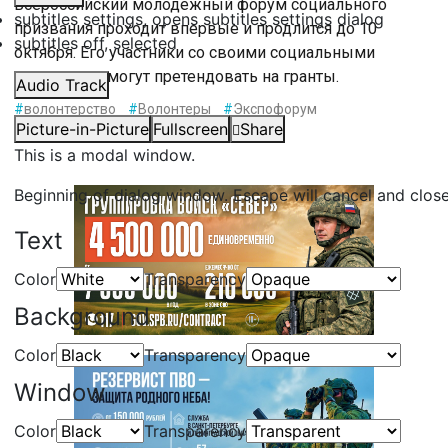
Всероссийский молодежный форум социального
subtitles settings
, opens subtitles settings dialog
призвания проходит впервые и продлится до 10
subtitles off
, selected
октября. Его участники со своими социальными
проектами смогут претендовать на гранты.
Audio Track
#
волонтерство
#
Волонтеры
#
Экспофорум
Picture-in-Picture
Fullscreen
Share
This is a modal window.
Beginning of dialog window. Escape will cancel and clos
Text
Color
Transparency
Background
Color
Transparency
Window
Color
Transparency