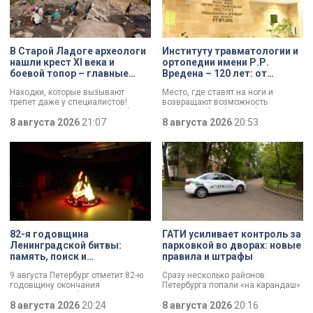
В Старой Ладоге археологи
Институту травматологии и
нашли крест XI века и
ортопедии имени Р.Р.
боевой топор – главные
Вредена – 120 лет: от
трофеи экспедиции
императорской лечебницы
Находки, которые вызывают
Место, где ставят на ноги и
до передового
трепет даже у специалистов!
возвращают возможность
медицинского центра
Нательный крест возрастом более
двигаться без боли. Юбилей
тысячи лет и боевой топор – вот
8 августа 2026
21:07
отмечает Институт травматологии
8 августа 2026
20:53
главные трофеи археологической
и ортопедии имени Р.Р. Вредена.
экспедиции в Старой Ладоге в
этом году.
82-я годовщина
ГАТИ усиливает контроль за
Ленинградской битвы:
парковкой во дворах: новые
память, поиск и
правила и штрафы
возвращение имен
9 августа Петербург отметит 82-ю
Сразу несколько районов
годовщину окончания
Петербурга попали «на карандаш»
Ленинградской битвы. Это День
к ГАТИ. Там усилят контроль за
воинской славы, который был
8 августа 2026
20:24
парковкой во дворах. За два
8 августа 2026
20:16