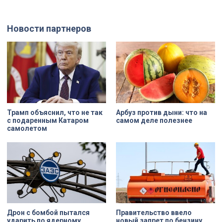
официально установлен в апреле
летних месяца только по
прошлого года.
Выборгскому району ведомство
вынесло больше 10 тысяч
постановлений.
Новости партнеров
Трамп объяснил, что не так
Арбуз против дыни: что на
с подаренным Катаром
самом деле полезнее
самолетом
Дрон с бомбой пытался
Правительство ввело
ударить по ядерному
новый запрет по бензину