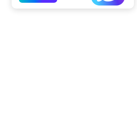
197022, Санкт-Петербург, ул. Чапыгина, 6
+7 (812) 335-15-71
Внимание! Отдельные видеоматериалы, размещенные на настоящем
сайте, могут содержать информацию, предназначенную для лиц,
достигших 18 лет.