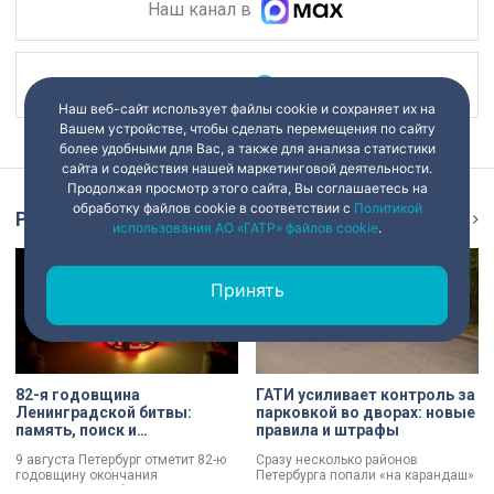
Наш канал в
Наш канал в
Наш веб-сайт использует файлы cookie и сохраняет их на
Вашем устройстве, чтобы сделать перемещения по сайту
более удобными для Вас, а также для анализа статистики
сайта и содействия нашей маркетинговой деятельности.
Продолжая просмотр этого сайта, Вы соглашаетесь на
обработку файлов cookie в соответствии с
Политикой
Репортаж
Ещё
использования АО «ГАТР» файлов cookie
.
Принять
82-я годовщина
ГАТИ усиливает контроль за
Ленинградской битвы:
парковкой во дворах: новые
память, поиск и
правила и штрафы
возвращение имен
9 августа Петербург отметит 82-ю
Сразу несколько районов
годовщину окончания
Петербурга попали «на карандаш»
Ленинградской битвы. Это День
к ГАТИ. Там усилят контроль за