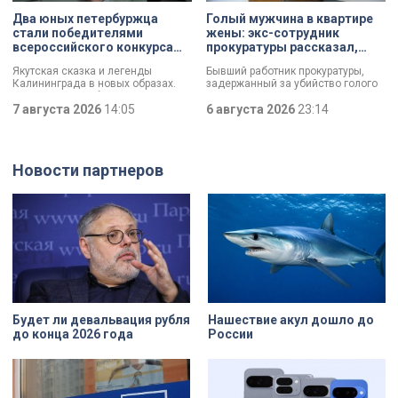
имущества, а яркий стрит-арт,
деревянного модерна и почему
Два юных петербуржца
Голый мужчина в квартире
который не имеет ничего общего с
эта история уникальна?
стали победителями
жены: экс-сотрудник
вандализмом.
всероссийского конкурса
прокуратуры рассказал,
«Моя страна — моя Россия»
почему совершил убийство
Якутская сказка и легенды
Бывший работник прокуратуры,
Калининграда в новых образах.
задержанный за убийство голого
Два юных петербуржца стали
мужчины, рассказал о причинах,
победителями всероссийского
7 августа 2026
14:05
которые толкнули его на страшное
6 августа 2026
23:14
конкурса «Моя страна — моя
преступление. Два года назад он
Россия». Их работы с
вынес мертвеца из дома на улице
использованием бересты, листьев
Луначарского, выдавая
и янтаря дали новое прочтение
бездыханного мужчину за
Новости партнеров
народным сюжетам.
изрядно перебравшего приятеля.
Будет ли девальвация рубля
Нашествие акул дошло до
до конца 2026 года
России