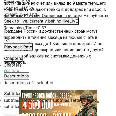
Duration
0:37
поступившие на счет или вклад до 9 марта текущего
Loaded
:
41.56%
года. Валюту выдают только в долларах или евро, в
Stream Type
LIVE
пределах 10 тысяч. Остальные средства – в рублях по
Seek to live, currently behind live
LIVE
курсу банка.
Remaining Time
-
0:37
Граждане России и дружественных стран могут
переводить в течение месяца на любые счета в
1x
зарубежных банках до 1 миллиона долларов. И не
Playback Rate
более 10 тысяч долларов или эквивалент в другой
иностранной валюте по системам денежных
Chapters
переводов.
Chapters
#
валюта
Descriptions
descriptions off
, selected
Subtitles
subtitles settings
, opens subtitles settings dialog
subtitles off
, selected