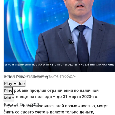
Video Player is loading.
Фото и видео: телеканал «Санкт-Петербург»
Play Video
Центробанк продлил ограничения по наличной
Play
валюте еще на полгода – до 31 марта 2023-го.
Mute
Current Time
0:00
Те, кто не воспользовался этой возможностью, могут
/
снять со своего счета в валюте только деньги,