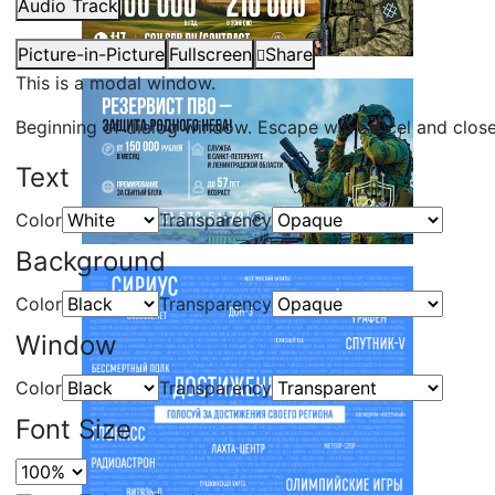
Audio Track
Picture-in-Picture
Fullscreen
Share
This is a modal window.
Beginning of dialog window. Escape will cancel and clos
Text
Color
Transparency
Background
Color
Transparency
Window
Color
Transparency
Font Size