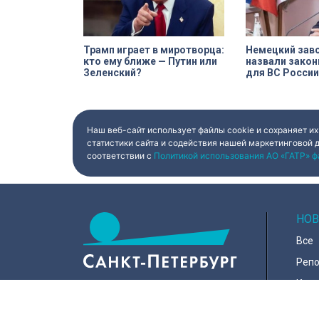
Трамп играет в миротворца:
Немецкий зав
кто ему ближе — Путин или
назвали зако
Зеленский?
для ВС России
Наш веб-сайт использует файлы cookie и сохраняет их
статистики сайта и содействия нашей маркетинговой 
соответствии с
Политикой использования АО «ГАТР» ф
НОВ
Все
Реп
Коро
Горо