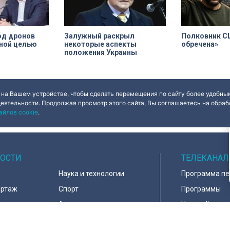
од дронов
Залужный раскрыл
Полковник С
нной целью
некоторые аспекты
обречена»
положения Украины
 на Вашем устройстве, чтобы сделать перемещения по сайту более удобным
деятельности. Продолжая просмотр этого сайта, Вы соглашаетесь на обрабо
айлов cookie
.
ОСТИ
ТЕЛЕКАНАЛ
Наука и технологии
Программа п
ортаж
Спорт
Программы
навирус
Армия
Настройка ка
д
В мире
Контакты