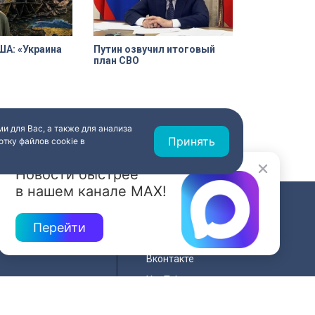
ША: «Украина
Путин озвучил итоговый
план СВО
и для Вас, а также для анализа
Принять
тку файлов cookie в
Новости быстрее
в нашем канале MAX!
СВЯЗЬ
Перейти
ередач
RSS
Вконтакте
нала
YouTube
Одноклассники