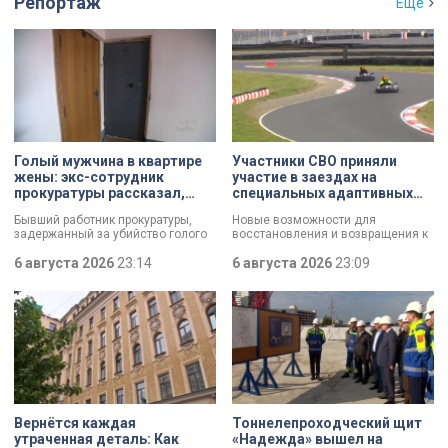
Репортаж
Ещё
Голый мужчина в квартире
Участники СВО приняли
жены: экс-сотрудник
участие в заездах на
прокуратуры рассказал,
специальных адаптивных
почему совершил убийство
карт-машинах
Бывший работник прокуратуры,
Новые возможности для
задержанный за убийство голого
восстановления и возвращения к
мужчины, рассказал о причинах,
активной жизни. Представители
которые толкнули его на страшное
6 августа 2026
23:14
фонда «СВОй дом» в Петербурге
6 августа 2026
23:09
преступление. Два года назад он
встретились с участниками
вынес мертвеца из дома на улице
специальной военной операции,
Луначарского, выдавая
которые сейчас проходят курс
бездыханного мужчину за
реабилитации. Главным событием
изрядно перебравшего приятеля.
дня стали заезды на специальных
адаптивных карт-машинах, где
ветераны смогли лично
протестировать технику и
почувствовать скорость.
Вернётся каждая
Тоннелепроходческий щит
утраченная деталь: Как
«Надежда» вышел на