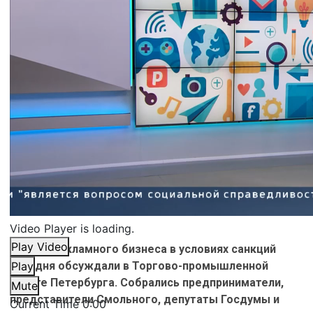
Video Player is loading.
Play Video
Работу рекламного бизнеса в условиях санкций
сегодня обсуждали в Торгово-промышленной
Play
палате Петербурга. Cобрались предприниматели,
Mute
представители Смольного, депутаты Госдумы и
Current Time
0:00