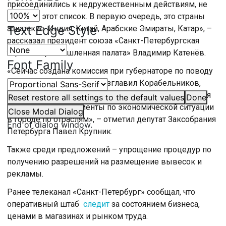
присоединились к недружественным действиям, не
вошли в этот список. В первую очередь, это страны
Text Edge Style
азиатские. Индия, Китай, Арабские Эмираты, Катар», –
рассказал президент союза «Санкт-Петербургская
торгово-промышленная палата» Владимир Катенёв.
Font Family
«Сейчас создана комиссия при губернаторе по поводу
поддержки бизнеса, её возглавил Корабельников,
вице-губернатор. Туда большим потоком собираются
Reset
restore all settings to the default values
Done
все тревожные моменты по экономической ситуации
Close Modal Dialog
в городе по отраслям», – отметил депутат Заксобрания
End of dialog window.
Петербурга Павел Крупник.
Также среди предложений – упрощение процедур по
получению разрешений на размещение вывесок и
рекламы.
Ранее телеканал «Санкт-Петербург» сообщал, что
оперативный штаб
следит
за состоянием бизнеса,
ценами в магазинах и рынком труда.