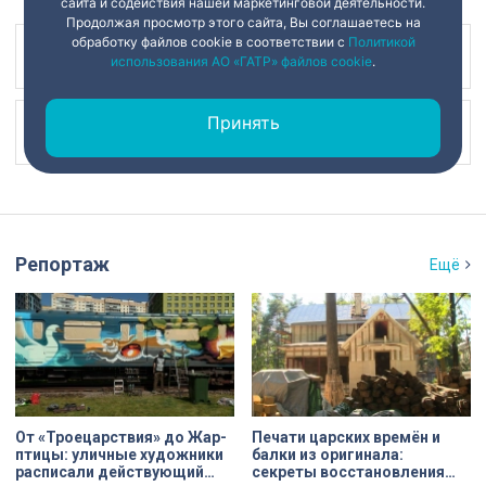
сайта и содействия нашей маркетинговой деятельности.
Продолжая просмотр этого сайта, Вы соглашаетесь на
обработку файлов cookie в соответствии с
Политикой
Наш канал в
использования АО «ГАТР» файлов cookie
.
Принять
Наш канал в
Репортаж
Ещё
От «Троецарствия» до Жар-
Печати царских времён и
птицы: уличные художники
балки из оригинала:
расписали действующий
секреты восстановления