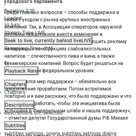
городского парламента.
/
Duration
2:15
Среди главных вопросов – способы поддержки в
Loaded
:
связи с уходом с рынка крупных иностранных
10.94%
компаний. Так, в Ассоциации операторов наружной
Stream Type
LIVE
рекламы предложили внести изменения в
Seek to live, currently behind live
LIVE
федеральный закон. В частности, разрешить рекламу
Remaining Time
-
2:15
на наружных конструкциях слабоалкогольных
напитков – отечественного пива и вина, а также
1x
букмекерских компаний. Вопрос будет решаться на
региональном и федеральном уровнях.
Playback Rate
«Что касается мер поддержки – обязательно все
Chapters
предложения проработаем. Потом встретимся
Chapters
повторно и я вам расскажу, что было поддержано и что
предстоит доработать, чтобы эта инициатива была
Descriptions
услышана в Федеральном штабе и нашла поддержку»,
descriptions off
, selected
– отметил депутат Государственной думы РФ Михаил
Романов.
Subtitles
subtitles settings
, opens subtitles settings dialog