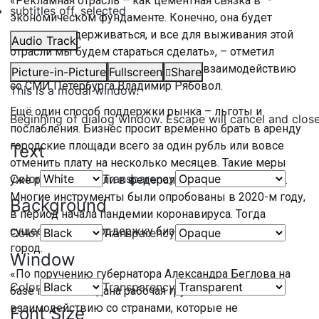
«Рекламная отрасль – как цементная связка в
subtitles off
, selected
экономическом фундаменте. Конечно, она будет
дальше поддерживаться, и все для выживания этой
Audio Track
отрасли мы будем стараться сделать», – отметил
председатель комитета по печати и взаимодействию
Picture-in-Picture
Fullscreen
Share
со СМИ Петербурга Владимир Рябовол.
This is a modal window.
Ещё один способ поддержки рынка – льготы и
Beginning of dialog window. Escape will cancel and clos
послабления. Бизнес просит временно брать в аренду
городские площади всего за один рубль или вовсе
Text
отменить плату на несколько месяцев. Такие меры
Color
Transparency
уже рассматривали в федеральном правительстве.
Многие инструменты были опробованы в 2020-м году,
Background
в период начала пандемии коронавируса. Тогда
существенную поддержку бизнесу оказал именно
Color
Transparency
город.
Window
«По поручению губернатора Александра Беглова на
Color
Transparency
базе палаты создана рабочая группа по
взаимодействию со странами, которые не
Font Size