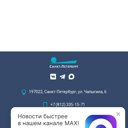
197022, Санкт-Петербург, ул. Чапыгина, 6
+7 (812) 335-15-71
Новости быстрее
Внимание! Отдельные видеоматериалы, размещенные на настоящем
сайте, могут содержать информацию, предназначенную для лиц,
в нашем канале MAX!
достигших 18 лет.