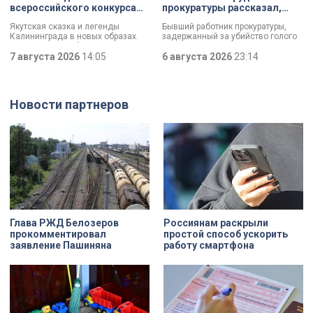
вандализмом.
всероссийского конкурса
прокуратуры рассказал,
«Моя страна — моя Россия»
почему совершил убийство
Якутская сказка и легенды
Бывший работник прокуратуры,
Калининграда в новых образах.
задержанный за убийство голого
Два юных петербуржца стали
мужчины, рассказал о причинах,
победителями всероссийского
7 августа 2026
14:05
которые толкнули его на страшное
6 августа 2026
23:14
конкурса «Моя страна — моя
преступление. Два года назад он
Россия». Их работы с
вынес мертвеца из дома на улице
использованием бересты, листьев
Луначарского, выдавая
и янтаря дали новое прочтение
бездыханного мужчину за
Новости партнеров
народным сюжетам.
изрядно перебравшего приятеля.
Глава РЖД Белозеров
Россиянам раскрыли
прокомментировал
простой способ ускорить
заявление Пашиняна
работу смартфона