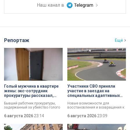
Наш канал в
Репортаж
Ещё
Голый мужчина в квартире
Участники СВО приняли
жены: экс-сотрудник
участие в заездах на
прокуратуры рассказал,
специальных адаптивных
почему совершил убийство
карт-машинах
Бывший работник прокуратуры,
Новые возможности для
задержанный за убийство голого
восстановления и возвращения к
мужчины, рассказал о причинах,
активной жизни. Представители
которые толкнули его на страшное
6 августа 2026
23:14
фонда «СВОй дом» в Петербурге
6 августа 2026
23:09
преступление. Два года назад он
встретились с участниками
вынес мертвеца из дома на улице
специальной военной операции,
Луначарского, выдавая
которые сейчас проходят курс