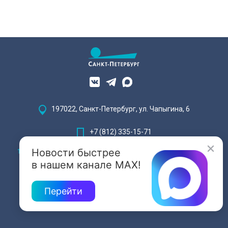
197022, Санкт-Петербург, ул. Чапыгина, 6
+7 (812) 335-15-71
Новости быстрее
Внимание! Отдельные видеоматериалы, размещенные на настоящем
сайте, могут содержать информацию, предназначенную для лиц,
в нашем канале MAX!
достигших 18 лет.
Перейти