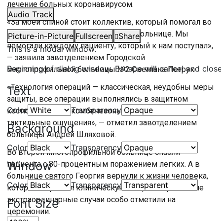
лечение больных коронавирусом.
Audio Track
«За моей спиной стоит коллектив, который помогал во
всем, мы были одной командой в больнице. Мы
Picture-in-Picture
Fullscreen
Share
помогали каждому пациенту, который к нам поступал»,
This is a modal window.
— заявила завотделением Городской
Beginning of dialog window. Escape will cancel and clos
многопрофильной больницы №2 Светлана Петрук.
«Технология операций — классическая, неудобны меры
Text
защиты, все операции выполнялись в защитном
Color
Transparency
костюме. Маски, комбинезоны, жарко. Другие
тактильные ощущения», — отметил завотделением
Background
больницы Андрей Шляховой.
Color
Transparency
Во второй многопрофильной больнице спасли
Window
пациента с 80-процентным поражением легких. А в
больнице святого Георгия вернули к жизни человека,
Color
Transparency
который пережил клиническую смерть 13 раз. Такие
экстраординарные случаи особо отметили на
Font Size
церемонии.