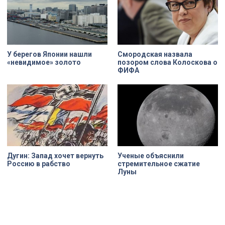
переживает второе рождение.
Жемчужина, объекта культурного
наследия — исторические часы.
Их элементы утрачены на 90%.
У берегов Японии нашли
Смородская назвала
«невидимое» золото
позором слова Колоскова о
ФИФА
Дугин: Запад хочет вернуть
Ученые объяснили
Россию в рабство
стремительное сжатие
Луны