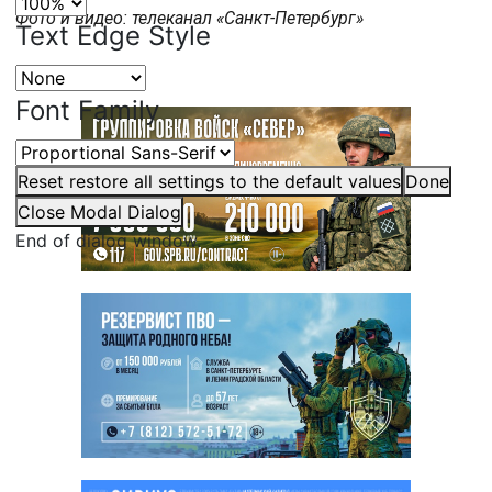
Фото и видео: телеканал «Санкт-Петербург»
Text Edge Style
Font Family
Reset
restore all settings to the default values
Done
Close Modal Dialog
End of dialog window.