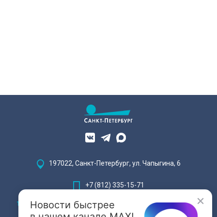
197022, Санкт-Петербург, ул. Чапыгина, 6
+7 (812) 335-15-71
Новости быстрее
Внимание! Отдельные видеоматериалы, размещенные на настоящем
сайте, могут содержать информацию, предназначенную для лиц,
в нашем канале MAX!
достигших 18 лет.