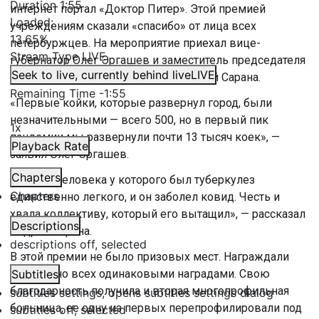
Duration
1:55
интернет портал «Доктор Питер». Этой премией
Loaded
:
учреждениям сказали «спасибо» от лица всех
13.65%
петербуржцев. На мероприятие приехал вице-
Stream Type
LIVE
губернатор Олег Эргашев и заместитель председателя
Seek to live, currently behind live
LIVE
комитета по здравоохранению Андрей Сарана.
Remaining Time
-
1:55
«Первые койки, которые развернул город, были
незначительными — всего 500, но в первый пик
1x
пандемии мы развернули почти 13 тысяч коек», —
Playback Rate
заявил Олег Эргашев.
Chapters
«Я знаю человека у которого был туберкулез
Chapters
единственно легкого, и он заболел ковид. Честь и
хвала коллективу, который его вытащил», — рассказал
Descriptions
Андрей Сарана.
descriptions off
, selected
В этой премии не было призовых мест. Награждали
абсолютно всех одинаковыми наградами. Свою
Subtitles
благодарность получила и вторая многопрофильная
subtitles settings
, opens subtitles settings dialog
больница, ее одну из первых перепрофилировали под
subtitles off
, selected