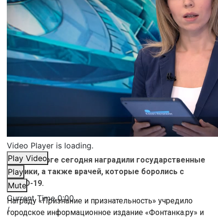
Video Player is loading.
Play Video
В Петербурге сегодня наградили государственные
клиники, а также врачей, которые боролись с
Play
COVID-19.
Mute
Current Time
0:00
Награду «Признание и признательность» учредило
/
городское информационное издание «Фонтанка.ру» и