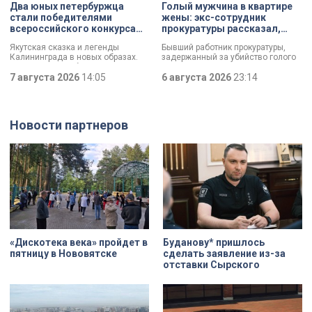
имущества, а яркий стрит-арт,
деревянного модерна и почему
Два юных петербуржца
Голый мужчина в квартире
который не имеет ничего общего с
эта история уникальна?
стали победителями
жены: экс-сотрудник
вандализмом.
всероссийского конкурса
прокуратуры рассказал,
«Моя страна — моя Россия»
почему совершил убийство
Якутская сказка и легенды
Бывший работник прокуратуры,
Калининграда в новых образах.
задержанный за убийство голого
Два юных петербуржца стали
мужчины, рассказал о причинах,
победителями всероссийского
7 августа 2026
14:05
которые толкнули его на страшное
6 августа 2026
23:14
конкурса «Моя страна — моя
преступление. Два года назад он
Россия». Их работы с
вынес мертвеца из дома на улице
использованием бересты, листьев
Луначарского, выдавая
и янтаря дали новое прочтение
бездыханного мужчину за
Новости партнеров
народным сюжетам.
изрядно перебравшего приятеля.
«Дискотека века» пройдет в
Буданову* пришлось
пятницу в Нововятске
сделать заявление из-за
отставки Сырского