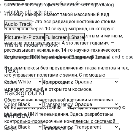
земная техника не проработала бы и минуты.
subtitles settings
, opens subtitles settings dialog
subtitles off
, selected
«Почему камеры имеют такой массивный вид
защитный? — это все радиационностойкие стекла.
Audio Track
В телефоне через 10 секунд матрица, на которую
вы снимаете, будет белой, стекло желтым и мутным,
Picture-in-Picture
Fullscreen
Share
и все на этом закончится. А это летает годами», —
This is a modal window.
рассказывает начальник 14-го научно-технического
Beginning of dialog window. Escape will cancel and clos
комплекса НИИ телевидения Владимир Зимин.
Эти комплексы без преувеличения глаза пилотов и тех,
Text
кто управляет полетами с земли. С помощью
Color
Transparency
космических камер проходит стыковка кораблей
и ремонт станций в открытом космосе.
Background
Обеспечение качественной картинки и передача
Color
Transparency
ее на дальние расстояния — еще одна задача, которую
Window
решают в НИИ телевидения. Здесь разработаны
контрольно-проверочные комплексы с системой
Color
Transparency
искусственного интеллекта. Они могут отслеживать