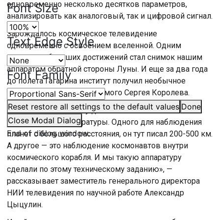
одновременно несколько десятков параметров,
Font Size
анализировать как аналоговый, так и цифровой сигнал.
Зарождалось космическое телевидение
Text Edge Style
одновременно с освоением вселенной. Одним
из первых больших достижений стал снимок нашим
аппаратом обратной стороны Луны. И еще за два года
Font Family
до полета Гагарина институт получил необычное
техническое задание от самого Сергея Королева.
Reset
restore all settings to the default values
Done
«Он заказал нам сразу два класса космической
Close Modal Dialog
телевизионной аппаратуры. Одного для наблюдения
End of dialog window.
планет с большого расстояния, он тут писал 200-500 км.
А другое — это наблюдение космонавтов внутри
космического корабля. И мы такую аппаратуру
сделали по этому техническому заданию», —
рассказывает заместитель генерального директора
НИИ телевидения по научной работе Александр
Цыцулин.