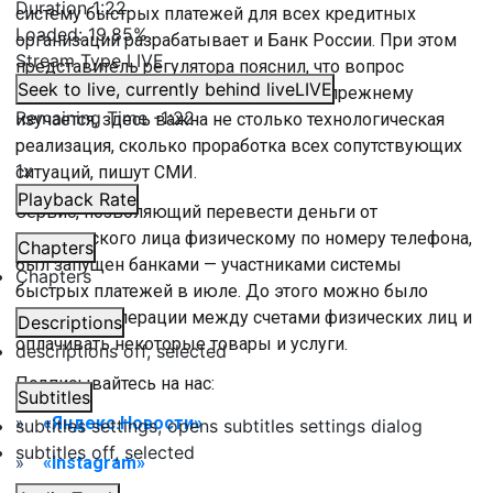
Duration
1:22
систему быстрых платежей для всех кредитных
Loaded
:
19.85%
организаций разрабатывает и Банк России. При этом
Stream Type
LIVE
представитель регулятора пояснил, что вопрос
Seek to live, currently behind live
LIVE
целесообразности такого способа по-прежнему
Remaining Time
-
1:22
изучается, здесь важна не столько технологическая
реализация, сколько проработка всех сопутствующих
1x
ситуаций, пишут СМИ.
Playback Rate
Сервис, позволяющий перевести деньги от
юридического лица физическому по номеру телефона,
Chapters
был запущен банками — участниками системы
Chapters
быстрых платежей в июле. До этого можно было
проводить операции между счетами физических лиц и
Descriptions
оплачивать некоторые товары и услуги.
descriptions off
, selected
Подписывайтесь на нас:
Subtitles
«Яндекс.Новости»
subtitles settings
, opens subtitles settings dialog
subtitles off
, selected
«Instagram»