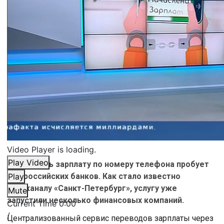
Video Player is loading.
Play Video
Отправлять зарплату по номеру телефона пробует
ряд российских банков. Как стало известно
Play
телеканалу «Санкт-Петербург», услугу уже
Mute
запустили несколько финансовых компаний.
Current Time
0:00
/
Централизованный сервис переводов зарплаты через