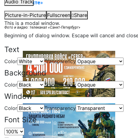
Audio Track
«ВКонтакте»
«Telegram»
Picture-in-Picture
Fullscreen
Share
This is a modal window.
Фото и видео: телеканал «Санкт-Петербург»
Beginning of dialog window. Escape will cancel and clos
Text
Color
Transparency
Background
Color
Transparency
Window
Color
Transparency
Font Size