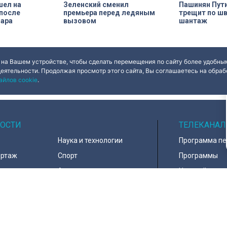
шел на
Зеленский сменил
Пашинян Пути
 после
премьера перед ледяным
трещит по шв
дара
вызовом
шантаж
 на Вашем устройстве, чтобы сделать перемещения по сайту более удобным
деятельности. Продолжая просмотр этого сайта, Вы соглашаетесь на обрабо
айлов cookie
.
ОСТИ
ТЕЛЕКАНАЛ
Наука и технологии
Программа п
ортаж
Спорт
Программы
навирус
Армия
Настройка ка
д
В мире
Контакты
тура
Информация 
пользователе
тика
Политика