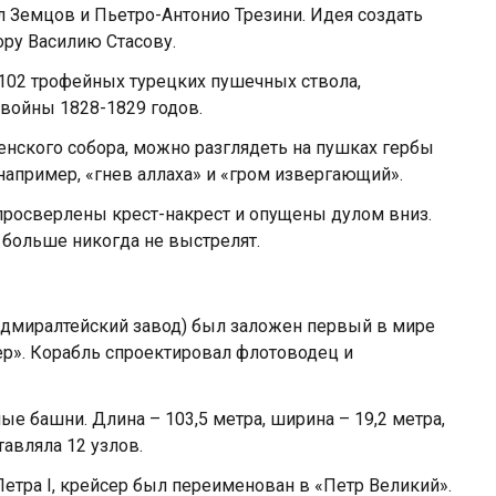
л Земцов и Пьетро-Антонио Трезини. Идея создать
ору Василию Стасову.
102 трофейных турецких пушечных ствола,
 войны 1828-1829 годов.
енского собора, можно разглядеть на пушках гербы
например, «гнев аллаха» и «гром извергающий».
 просверлены крест-накрест и опущены дулом вниз.
 больше никогда не выстрелят.
(Адмиралтейский завод) был заложен первый в мире
р». Корабль спроектировал флотоводец и
е башни. Длина – 103,5 метра, ширина – 19,2 метра,
тавляла 12 узлов.
Петра I, крейсер был переименован в «Петр Великий».