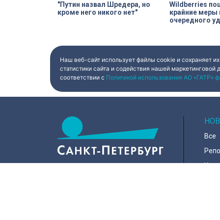
"Путин назвал Шредера, но
Wildberries по
кроме него никого нет"
крайние меры
очередного у
Наш веб-сайт использует файлы cookie и сохраняет их
статистики сайта и содействия нашей маркетинговой 
соответствии с
Политикой использования АО «ГАТР» ф
НОВ
Все
Реп
Коро
Горо
Куль
197022, Санкт-Петербург, ул.
Чапыгина, 6
Поли