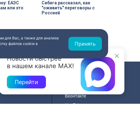
ну: ЕАЭС
Сибига рассказал, как
ам или это
"оживить" переговоры с
Россией
и для Вас, а также для анализа
Принять
тку файлов cookie в
Новости быстрее
в нашем канале MAX!
СВЯЗЬ
Перейти
ередач
RSS
Вконтакте
нала
YouTube
Одноклассники
для
Яндекс.Дзен
й сайта
MAX