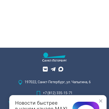
197022, Санкт-Петербург, ул. Чапыгина, 6
+7 (812) 335-15-71
Новости быстрее
Внимание! Отдельные видеоматериалы, размещенные на настоящем
сайте, могут содержать информацию, предназначенную для лиц,
в нашем канале MAX!
достигших 18 лет.