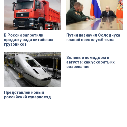
несколько перестроек, сегодня
переживает второе рождение.
Жемчужина, объекта культурного
наследия — исторические часы.
Их элементы утрачены на 90%.
В России запретили
Путин назначил Солодчука
продажу ряда китайских
главой всех служб тыла
грузовиков
Зеленые помидоры в
августе: как ускорить их
созревание
Представлен новый
российский суперпоезд