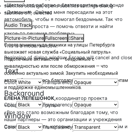
«Шестой год работаю в благотворительном фонде
subtitles settings
, opens subtitles settings dialog
«Диакония». Сейчас меня пересадили на этот
subtitles off
, selected
автомобиль, чтобы я помогал бездомным. Так что
Audio Track
моя задача проста — помочь отвезти и найти
какое-то решение проблемы».
Picture-in-Picture
Fullscreen
Share
С появлением чудо-техники на улицы Петербурга
This is a modal window.
выезжает новая служба «Социальный патруль».
Beginning of dialog window. Escape will cancel and clos
Подопечные активистов — бездомные с
инвалидностью или после обморожения — что
Text
особенно актуально зимой. Закупить необходимый
автомобиль удалось благодаря президентским грантам
Color
Transparency
и поддержке единомышленников.
Background
ЕЛЕНА ЛЕПЕШОНОК,
координатор проекта
Color
Transparency
«Социальный патруль»:
«Все это стало возможным благодаря тому, что
Window
наши партнеры — это организации и учреждения
Санкт-Петербурга, которые помогают бездомным и
Color
Transparency