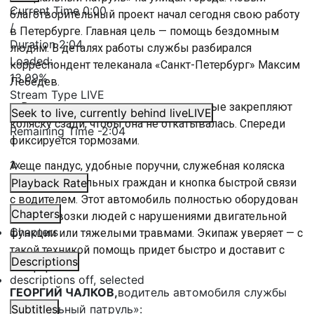
Current Time
0:00
благотворительный проект начал сегодня свою работу
/
в Петербурге. Главная цель — помощь бездомным
Duration
2:04
людям. В деталях работы службы разбирался
Loaded
:
корреспондент телеканала «Санкт-Петербург» Максим
13.09%
Лебедев.
Stream Type
LIVE
— Вот есть специальные ремни, которые закрепляют
Seek to live, currently behind live
LIVE
коляску сзади, чтобы она не откатывалась. Спереди
Remaining Time
-
2:04
фиксируется тормозами.
1x
А еще пандус, удобные поручни, служебная коляска
для маломобильных граждан и кнопка быстрой связи
Playback Rate
с водителем. Этот автомобиль полностью оборудован
Chapters
для перевозки людей с нарушениями двигательной
Chapters
функции или тяжелыми травмами. Экипаж уверяет — с
такой техникой помощь придет быстро и доставит с
Descriptions
комфортом.
descriptions off
, selected
ГЕОРГИЙ ЧАЛКОВ,
водитель автомобиля службы
«Социальный патруль»:
Subtitles