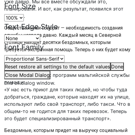
уже давно. Мы все вместе обсуждали это,
Font Size
планировали. И вот, как результат, появился этот
проект».
Text Edge Style
Общественники говорят — необходимость создания
службы назрела давно. Каждый месяц в Северной
столице находят десятки бездомных, которым
Font Family
требуется экстренная помощь. Теперь о них будет кому
позаботится.
Reset
restore all settings to the default values
Done
МИХАИЛ КАЛАШНИКОВ,
координатор
благотворительных программ мальтийской службы
Close Modal Dialog
помощи:
End of dialog window.
«У нас есть приют для таких людей, но чтобы туда
добраться, граждане, которые находят их на улице,
используют либо свой транспорт, либо такси. Что в
общем-то не годится для таких перевозок. Теперь
это будет специализированный транспорт».
Бездомные, которым придет на выручку социальный