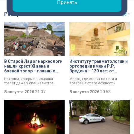
Принять
Репортаж
Ещё
В Старой Ладоге археологи
Институту травматологии и
нашли крест XI века и
ортопедии имени Р.Р.
боевой топор – главные
Вредена – 120 лет: от
трофеи экспедиции
императорской лечебницы
Находки, которые вызывают
Место, где ставят на ноги и
до передового
трепет даже у специалистов!
возвращают возможность
медицинского центра
Нательный крест возрастом более
двигаться без боли. Юбилей
тысячи лет и боевой топор – вот
8 августа 2026
21:07
отмечает Институт травматологии
8 августа 2026
20:53
главные трофеи археологической
и ортопедии имени Р.Р. Вредена.
экспедиции в Старой Ладоге в
этом году.