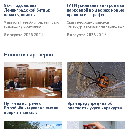
82-я годовщина
ГАТИ усиливает контроль за
Ленинградской битвы:
парковкой во дворах: новые
память, поиск и
правила и штрафы
возвращение имен
9 августа Петербург отметит 82-ю
Сразу несколько районов
годовщину окончания
Петербурга попали «на карандаш»
Ленинградской битвы. Это День
к ГАТИ. Там усилят контроль за
воинской славы, который был
8 августа 2026
20:24
парковкой во дворах. За два
8 августа 2026
20:16
официально установлен в апреле
летних месяца только по
прошлого года.
Выборгскому району ведомство
вынесло больше 10 тысяч
постановлений.
Новости партнеров
Путин на встрече с
Врач предупредила об
Воробьёвым указал ему на
опасности укуса каракурта
неприятный факт