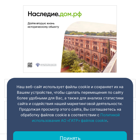
Наш веб-сайт использует файлы cookie и сохраняет их на
Наш канал в
Вашем устройстве, чтобы сделать перемещения по сайту
более удобными для Вас, а также для анализа статистики
сайта и содействия нашей маркетинговой деятельности.
Продолжая просмотр этого сайта, Вы соглашаетесь на
Наш канал в
обработку файлов cookie в соответствии с
Политикой
использования АО «ГАТР» файлов cookie
.
Принять