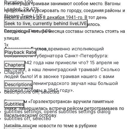
Duration
1:00
Ленинграда трамваи занимают особое место. Вагоны
Loaded
:
29.47%
продолжали курсировать по городу, соединяя районы и
Stream Type
LIVE
берега вплоть до 8 декабря 1941-го. В тот день
Seek to live, currently behind live
LIVE
движение трамваев в городе прекратилось.
Remaining Time
-
1:00
Следующие четыре месяца составы остались стоять на
улицах.
1x
Александр Беглов,
временно исполняющий
Playback Rate
обязанности губернатора Санкт-Петербурга:
«Весну 1942 года нам принесли что? 15 апреля не
Chapters
ласточки, а наш ленинградский трамвай! Сколько
Chapters
людей было! И в звонке трамвая нашего с вами
привычного ленинградского звучал наш большой
Descriptions
колокол Победы в 1945 году».
descriptions off
, selected
Ветеранам «Горэлектротранса» вручили памятные
Subtitles
знаки. Завершилась встреча рейсом ретротрамваев по
subtitles settings
, opens subtitles settings dialog
Васильевскому острову.
subtitles off
, selected
Читайте другие новости по теме в рубрике