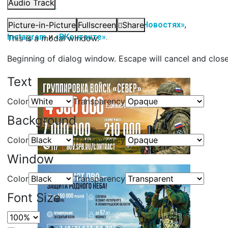
Audio Track
«Смольный».
Подписывайтесь на нас в
Picture-in-Picture
Fullscreen
«Яндекс.Новостях»
Share
,
Instagram
и
«ВКонтакте»
.
This is a modal window.
Beginning of dialog window. Escape will cancel and clos
Text
Color
Transparency
Background
Color
Transparency
Window
Color
Transparency
Font Size