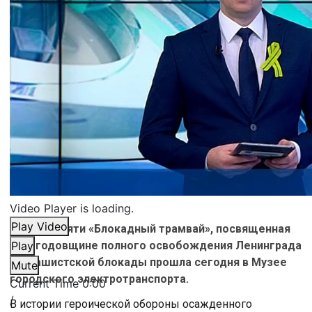
Video Player is loading.
Play Video
Акция памяти «Блокадный трамвай», посвященная
75-й годовщине полного освобождения Ленинграда
Play
от фашистской блокады прошла сегодня в Музее
Mute
городского электротранспорта.
Current Time
0:00
/
В истории героической обороны осажденного