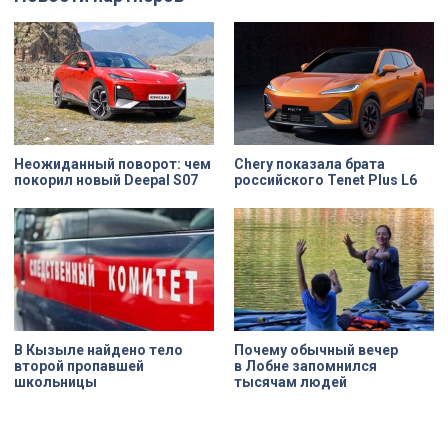
петербургского коллектива в
оформить необходимые
преддверии ответственной игры.
документы и адаптироваться на
рабочем месте.
Неожиданный поворот: чем
Chery показала брата
покорил новый Deepal S07
российского Tenet Plus L6
В Кызыле найдено тело
Почему обычный вечер
второй пропавшей
в Лобне запомнился
школьницы
тысячам людей