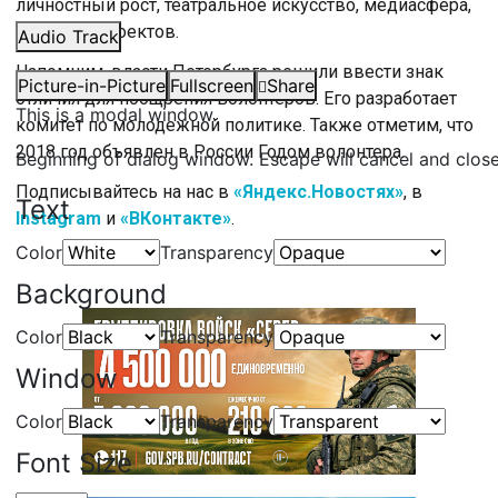
личностный рост, театральное искусство, медиасфера,
развитие проектов.
Audio Track
Напомним, власти Петербурга решили ввести знак
Picture-in-Picture
Fullscreen
Share
отличия для поощрения волонтеров. Его разработает
This is a modal window.
комитет по молодежной политике. Также отметим, что
2018 год объявлен в России Годом волонтера.
Beginning of dialog window. Escape will cancel and clos
Подписывайтесь на нас в
«Яндекс.Новостях»
, в
Text
Instagram
и
«ВКонтакте»
.
Color
Transparency
Background
Color
Transparency
Window
Color
Transparency
Font Size