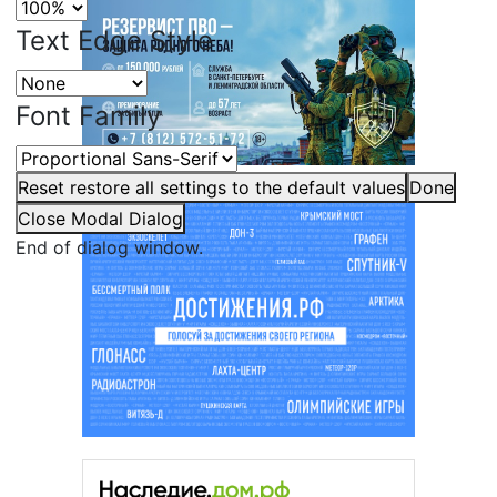
Text Edge Style
Font Family
Reset
restore all settings to the default values
Done
Close Modal Dialog
End of dialog window.