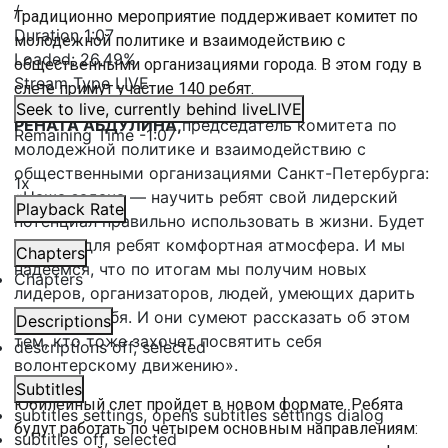
/
Традиционно мероприятие поддерживает комитет по
Duration
1:07
молодежной политике и взаимодействию с
Loaded
:
26.49%
общественными организациями города. В этом году в
Stream Type
LIVE
слете примут участие 140 ребят.
Seek to live, currently behind live
LIVE
РЕНАТА АБДУЛИНА,
председатель комитета по
Remaining Time
-
1:07
молодежной политике и взаимодействию с
общественными организациями Санкт-Петербурга:
1x
«Наша задача — научить ребят свой лидерский
Playback Rate
потенциал правильно использовать в жизни. Будет
создана для ребят комфортная атмосфера. И мы
Chapters
надеемся, что по итогам мы получим новых
Chapters
лидеров, организаторов, людей, умеющих дарить
частичку себя. И они сумеют рассказать об этом
Descriptions
тем, кто тоже захочет посвятить себя
descriptions off
, selected
волонтерскому движению».
Subtitles
Юбилейный слет пройдет в новом формате. Ребята
subtitles settings
, opens subtitles settings dialog
будут работать по четырем основным направлениям:
subtitles off
, selected