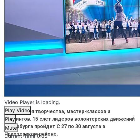
Video Player is loading.
Play Video
Четыре дня творчества, мастер-классов и
тренингов. 15 слет лидеров волонтерских движений
Play
Петербурга пройдет С 27 по 30 августа в
Mute
Приозерском районе.
Current Time
0:00