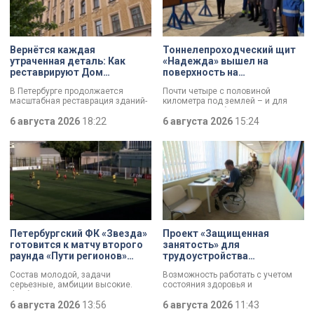
Вернётся каждая
Тоннелепроходческий щит
утраченная деталь: Как
«Надежда» вышел на
реставрируют Дом
поверхность на
Единоверческой церкви
Шуваловском проспекте
В Петербурге продолжается
Почти четыре с половиной
Святого Николая на улице
масштабная реставрация зданий-
километра под землей – и для
Марата
памятников в рамках
«Надежды» забрезжил свет:
губернаторской программы.
6 августа 2026
18:22
проходческий щит вышел на
6 августа 2026
15:24
Специалисты обновляют не
поверхность. О ходе работ у
просто стены, а восстанавливают
демонтажного котлована сегодня
буквально каждую утраченную
рассказали губернатору
деталь. Один из самых знаковых
Александру Беглову и
адресов сейчас — Дом
председателю Законодательного
Единоверческой церкви Святого
Собрания Александру Бельскому.
Николая на улице Марата. Здание
XIX века, прошедшее через
несколько перестроек, сегодня
переживает второе рождение.
Жемчужина, объекта культурного
Петербургский ФК «Звезда»
Проект «Защищенная
наследия — исторические часы.
готовится к матчу второго
занятость» для
Их элементы утрачены на 90%.
раунда «Пути регионов»
трудоустройства
Кубка России
участников СВО с
Состав молодой, задачи
Возможность работать с учетом
инвалидностью стартовал в
серьезные, амбиции высокие.
состояния здоровья и
Петербурге
Футбольная «Звезда»,
индивидуальных возможностей. В
выступающая во второй Лиге Б,
6 августа 2026
13:56
Петербурге стартовал пилотный
6 августа 2026
11:43
готовится к матчу второго раунда
проект «Защищенная занятость»