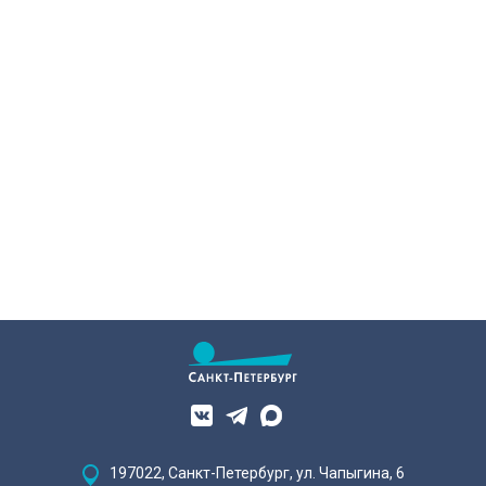
«Пути регионов» Кубка России.
для людей с тяжелой
Соперник – «Великие Луки». Наш
инвалидностью, в том числе
корреспондент Маргарита
бойцов СВО. Участникам помогут
Зайцева побывала на тренировке
подобрать подходящее занятие,
петербургского коллектива в
оформить необходимые
преддверии ответственной игры.
документы и адаптироваться на
рабочем месте.
197022, Санкт-Петербург, ул. Чапыгина, 6