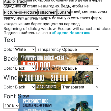
Из-за усиления контроля обналичивать деньги через
Audio Track
однодневки стало невыгодно. Ведь, чтобы не
привлекать внимание правоохранителей, мошенникам
Picture-in-Picture
Fullscreen
Share
приходится использовать большую сеть таких фирм,
This is a modal window.
каждая из них берет процент за перевод.
Beginning of dialog window. Escape will cancel and clos
Подписывайтесь на нас в
«Яндекс.Новостях»
.
Text
Color
Transparency
Background
Color
Transparency
Window
Color
Transparency
Font Size