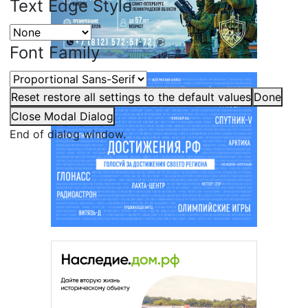
Text Edge Style
Font Family
Reset
restore all settings to the default values
Done
Close Modal Dialog
End of dialog window.