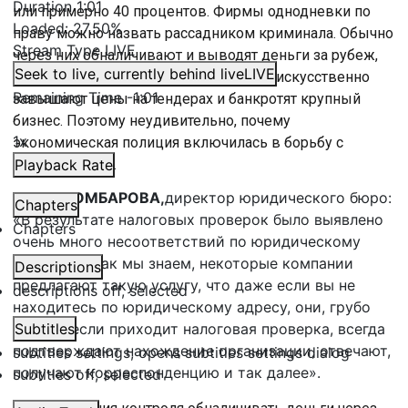
Duration
1:01
или примерно 40 процентов. Фирмы однодневки по
Loaded
:
27.50%
праву можно назвать рассадником криминала. Обычно
Stream Type
LIVE
через них обналичивают и выводят деньги за рубеж,
Seek to live, currently behind live
LIVE
обходят налоговое законодательство, искусственно
Remaining Time
-
1:01
завышают цены на тендерах и банкротят крупный
бизнес. Поэтому неудивительно, почему
1x
экономическая полиция включилась в борьбу с
однодневками.
Playback Rate
ЮЛИЯ КОМБАРОВА,
директор юридического бюро:
Chapters
«В результате налоговых проверок было выявлено
Chapters
очень много несоответствий по юридическому
адресу, но как мы знаем, некоторые компании
Descriptions
предлагают такую услугу, что даже если вы не
descriptions off
, selected
находитесь по юридическому адресу, они, грубо
говоря, если приходит налоговая проверка, всегда
Subtitles
подтверждают нахождение организации, отвечают,
subtitles settings
, opens subtitles settings dialog
получают корреспонденцию и так далее».
subtitles off
, selected