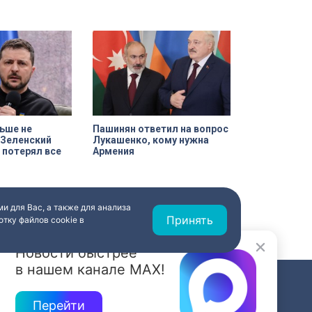
аконодательного
Зайцева побывала на тренировке
андру Бельскому.
петербургского коллектива в
преддверии ответственной игры.
ьше не
Пашинян ответил на вопрос
 Зеленский
Лукашенко, кому нужна
 потерял все
Армения
и для Вас, а также для анализа
Принять
тку файлов cookie в
Новости быстрее
в нашем канале MAX!
СВЯЗЬ
Перейти