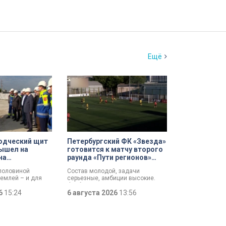
Ещё
одческий щит
Петербургский ФК «Звезда»
ышел на
готовится к матчу второго
на
раунда «Пути регионов»
 проспекте
Кубка России
 половиной
Состав молодой, задачи
землей – и для
серьезные, амбиции высокие.
езжил свет:
Футбольная «Звезда»,
ит вышел на
26
15:24
выступающая во второй Лиге Б,
6 августа 2026
13:56
ходе работ у
готовится к матчу второго раунда
отлована
«Пути регионов» Кубка России.
али губернатору
Соперник – «Великие Луки». Наш
лову и
корреспондент Маргарита