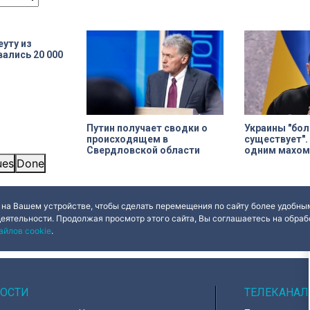
али заезды на
адресов сейчас — Дом
председателю З
тивных карт-
Единоверческой церкви Святого
Собрания Алекс
тераны смогли
Николая на улице Марата. Здание
вать технику и
XIX века, прошедшее через
орость.
несколько перестроек, сегодня
еуту из
переживает второе рождение.
ались 20 000
Жемчужина, объекта культурного
наследия — исторические часы.
Их элементы утрачены на 90%.
Путин получает сводки о
Украины "бол
происходящем в
существует".
Свердловской области
одним махом
ues
Done
 на Вашем устройстве, чтобы сделать перемещения по сайту более удобным
деятельности. Продолжая просмотр этого сайта, Вы соглашаетесь на обрабо
айлов cookie
.
ОСТИ
ТЕЛЕКАНАЛ