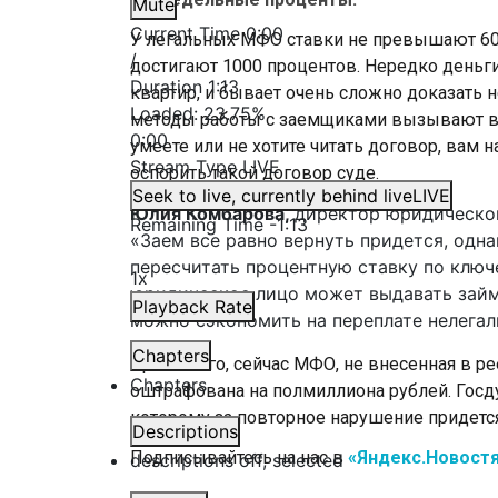
Mute
Current Time
0:00
У легальных МФО ставки не превышают 60
/
достигают 1000 процентов. Нередко деньг
Duration
1:13
квартир, и бывает очень сложно доказать н
Loaded
:
23.75%
методы работы с заемщиками вызывают во
0:00
умеете или не хотите читать договор, вам 
Stream Type
LIVE
оспорить такой договор суде.
Seek to live, currently behind live
LIVE
Юлия Комбарова,
директор юридическо
Remaining Time
-
1:13
«Заем все равно вернуть придется, одн
пересчитать процентную ставку по ключ
1x
юридическое лицо может выдавать займы
Playback Rate
можно сэкономить на переплате нелега
Chapters
Кроме того, сейчас МФО, не внесенная в р
Chapters
оштрафована на полмиллиона рублей. Госду
которому за повторное нарушение придется
Descriptions
Подписывайтесь на нас в
«Яндекс.Новостя
descriptions off
, selected