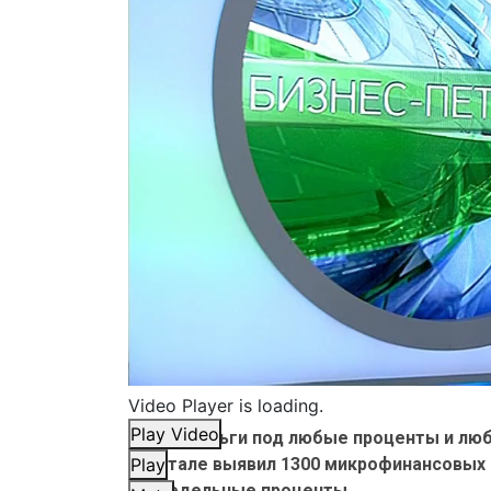
Video Player is loading.
Play Video
Дайте деньги под любые проценты и люб
квартале выявил 1300 микрофинансовых
Play
запредельные проценты.