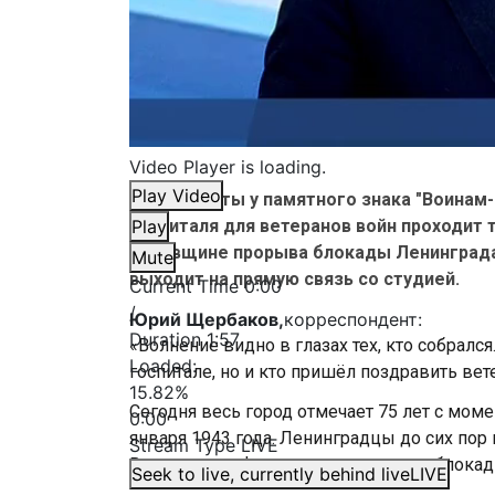
Video Player is loading.
Play Video
В эти минуты у памятного знака "Воинам
госпиталя для ветеранов войн проходит
Play
годовщине прорыва блокады Ленинграда
Mute
выходит на прямую связь со студией.
Current Time
0:00
/
Юрий Щербаков,
корреспондент:
Duration
1:57
«Волнение видно в глазах тех, кто собрался
Loaded
:
госпитале, но и кто пришёл поздравить вет
15.82%
Сегодня весь город отмечает 75 лет с мом
0:00
января 1943 года. Ленинградцы до сих по
Stream Type
LIVE
Волховского фронтов, прорвавшим блокад
Seek to live, currently behind live
LIVE