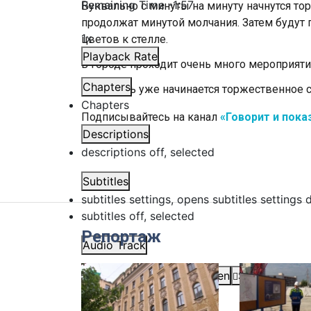
Remaining Time
-
1:57
Буквально с минуты на минуту начнутся т
продолжат минутой молчания. Затем будут
1x
цветов к стелле.
Playback Rate
В городе проходит очень много мероприят
Chapters
Ну а здесь уже начинается торжественное 
Chapters
Подписывайтесь на канал
«Говорит и пока
Descriptions
descriptions off
, selected
Subtitles
subtitles settings
, opens subtitles settings 
subtitles off
, selected
Репортаж
Audio Track
Picture-in-Picture
Fullscreen
Share
This is a modal window.