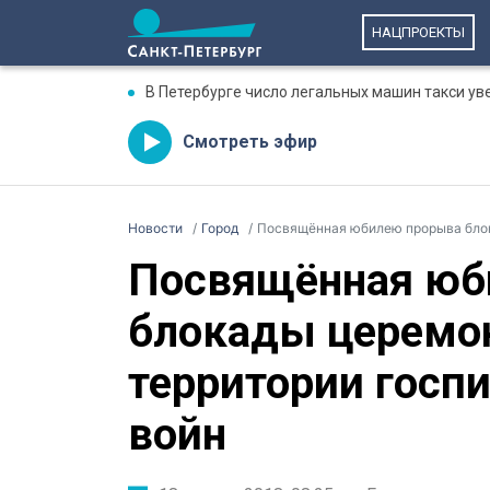
НАЦПРОЕКТЫ
В Петербурге число легальных машин такси ув
Смотреть эфир
Новости
Город
Посвящённая юбилею прорыва блокад
Посвящённая юб
блокады церемон
территории госпи
войн