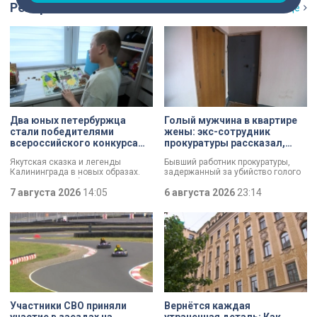
Репортаж
Ещё
Два юных петербуржца
Голый мужчина в квартире
стали победителями
жены: экс-сотрудник
всероссийского конкурса
прокуратуры рассказал,
«Моя страна — моя Россия»
почему совершил убийство
Якутская сказка и легенды
Бывший работник прокуратуры,
Калининграда в новых образах.
задержанный за убийство голого
Два юных петербуржца стали
мужчины, рассказал о причинах,
победителями всероссийского
7 августа 2026
14:05
которые толкнули его на страшное
6 августа 2026
23:14
конкурса «Моя страна — моя
преступление. Два года назад он
Россия». Их работы с
вынес мертвеца из дома на улице
использованием бересты, листьев
Луначарского, выдавая
и янтаря дали новое прочтение
бездыханного мужчину за
народным сюжетам.
изрядно перебравшего приятеля.
Участники СВО приняли
Вернётся каждая
участие в заездах на
утраченная деталь: Как