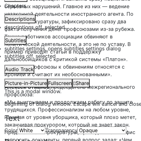
Chapters
серьезных нарушений. Главное из них — ведение
незаконной деятельности иностранного агента. По
Descriptions
мнению прокуратуры, зафиксировано сразу два
descriptions off
, selected
факта получения денег профсоюзами из-за рубежа.
Также работников ассоциации обвиняют в
Subtitles
политической деятельности, а это не по уставу. В
subtitles settings
, opens subtitles settings dialog
пример приводят статьи в поддержку
subtitles off
, selected
дальнобойщиков с критикой системы «Платон».
Сами же профсоюзы к обвинениям относятся с
Audio Track
иронией и считают их необоснованными».
Picture-in-Picture
Fullscreen
Share
Алексей Этманов,
председатель межрегионального
This is a modal window.
профсоюза:
«Мы выигрываем и продолжаем работу по защите
Beginning of dialog window. Escape will cancel and clos
трудящихся. Профессионализм на любом уровне,
Text
начиная от уровня уборщика, который плохо метет,
заканчивая прокурором, который не знает закон.
Color
Transparency
Представитель прокуратуры, приходя к нам в офис
запросить документы, первый вопрос задал: «Чем