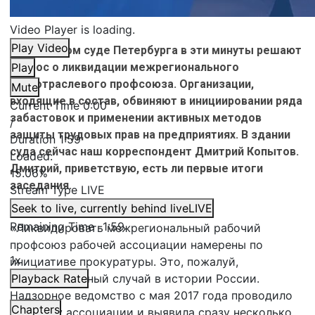
Video Player is loading.
Play Video
В городском суде Петербурга в эти минуты решают
вопрос о ликвидации межрегионального
Play
межотраслевого профсоюза. Организации,
Mute
входящие в состав, обвиняют в инициировании ряда
Current Time
0:00
забастовок и применении активных методов
/
защиты трудовых прав на предприятиях. В здании
Duration
1:59
суда сейчас наш корреспондент Дмитрий Копытов.
Loaded
:
Дмитрий, приветствую, есть ли первые итоги
15.06%
заседания.
Stream Type
LIVE
Seek to live, currently behind live
LIVE
Дмитрий Копытов,
корреспондент:
Remaining Time
-
1:59
«Ликвидировать межрегиональный рабочий
профсоюз рабочей ассоциации намерены по
1x
инициативе прокуратуры. Это, пожалуй,
беспрецедентный случай в истории России.
Playback Rate
Надзорное ведомство с мая 2017 года проводило
Chapters
проверку ассоциации и выявила сразу несколько