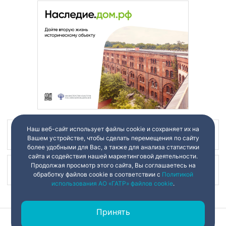
Наш веб-сайт использует файлы cookie и сохраняет их на
Наш канал в
Вашем устройстве, чтобы сделать перемещения по сайту
более удобными для Вас, а также для анализа статистики
сайта и содействия нашей маркетинговой деятельности.
Продолжая просмотр этого сайта, Вы соглашаетесь на
Наш канал в
обработку файлов cookie в соответствии с
Политикой
использования АО «ГАТР» файлов cookie
.
Принять