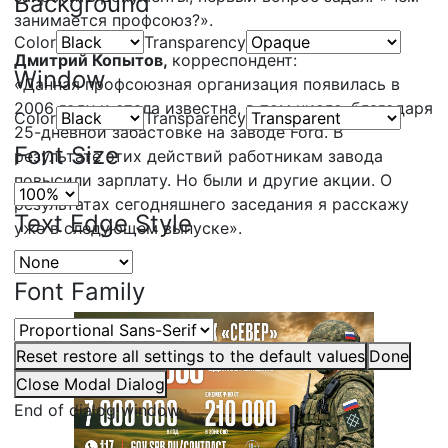
Background
занимается профсоюз?».
Color
Transparency
Дмитрий Копытов,
корреспондент:
Window
«Данная профсоюзная организация появилась в
2006 году и стала известна, в том числе, благодаря
Color
Transparency
25-дневной забастовке на заводе Ford. В
Font Size
результате этих действий работникам завода
повысили зарплату. Но были и другие акции. О
результатах сегодняшнего заседания я расскажу
Text Edge Style
уже в следующем выпуске».
Font Family
Reset
restore all settings to the default values
Done
Close Modal Dialog
End of dialog window.