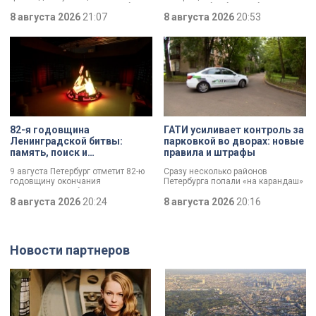
медицинского центра
Нательный крест возрастом более
двигаться без боли. Юбилей
тысячи лет и боевой топор – вот
8 августа 2026
21:07
отмечает Институт травматологии
8 августа 2026
20:53
главные трофеи археологической
и ортопедии имени Р.Р. Вредена.
экспедиции в Старой Ладоге в
этом году.
82-я годовщина
ГАТИ усиливает контроль за
Ленинградской битвы:
парковкой во дворах: новые
память, поиск и
правила и штрафы
возвращение имен
9 августа Петербург отметит 82-ю
Сразу несколько районов
годовщину окончания
Петербурга попали «на карандаш»
Ленинградской битвы. Это День
к ГАТИ. Там усилят контроль за
воинской славы, который был
8 августа 2026
20:24
парковкой во дворах. За два
8 августа 2026
20:16
официально установлен в апреле
летних месяца только по
прошлого года.
Выборгскому району ведомство
вынесло больше 10 тысяч
постановлений.
Новости партнеров