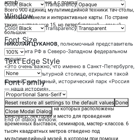
артефакты времени, а с помощью прикосновений.
Color
Transparency
Всего 900 единиц мультимедийной техники: тач-столы,
Window
световые панели и интерактивные карты. По стране
таких центров уже 15, но петербургский — самый
Color
Transparency
большой.
Font Size
НИКОЛАЙ ЦУКАНОВ,
полномочный представитель
президента РФ в Северо-Западном федеральном
округе:
Text Edge Style
«Это очень важно, что именно в Санкт-Петербурге,
в историко-культурной столице, открылся такой
Font Family
важный, культурный, исторический парк «Россия
— наша история».
Общая площадь исторического парка — 15 тысяч
Reset
restore all settings to the default values
Done
квадратных метров, на которых расположены
Close Modal Dialog
кинотеатр, лектории и место для проведения
End of dialog window.
временных выставок, семинаров, мастер-классов. 6
тысяч квадратных метров отведено под
мультимедийный музей, в котором при помощи