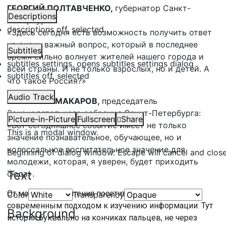
ГЕОРГИЙ ПОЛТАВЧЕНКО,
губернатор Санкт-
Descriptions
Петербурга:
descriptions off
, selected
«Здесь сегодня есть возможность получить ответ
на очень важный вопрос, который в последнее
Subtitles
время сильно волнует жителей нашего города и
subtitles settings
, opens subtitles settings dialog
всей страны. И не только взрослых, но и детей. А
subtitles off
, selected
что такое Россия?»
Audio Track
ВЯЧЕСЛАВ МАКАРОВ,
председатель
Законодательного собрания Санкт-Петербурга:
Picture-in-Picture
Fullscreen
Share
«Вот сегодняшнее событие имеет не только
This is a modal window.
значение познавательное, обучающее, но и
колоссальное воспитательное значение для
Beginning of dialog window. Escape will cancel and clos
молодежи, которая, я уверен, будет приходить
Text
сюда».
От монотонного чтения посетителей избавляют
Color
Transparency
современным подходом к изучению информации. Тут
Background
история буквально на кончиках пальцев, не через