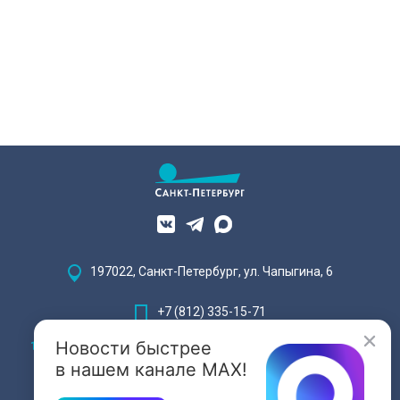
197022, Санкт-Петербург, ул. Чапыгина, 6
+7 (812) 335-15-71
Новости быстрее
Внимание! Отдельные видеоматериалы, размещенные на настоящем
сайте, могут содержать информацию, предназначенную для лиц,
в нашем канале MAX!
достигших 18 лет.