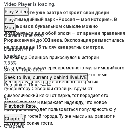
Video Player is loading.
Play Video
В Петербурге уже завтра откроет свои двери
мультимедийный парк «Россия — моя история». В
Play
павильонах в буквальном смысле можно
Mute
дотронуться до любой эпохи — от времен правления
Current Time
0:00
Рюриковичей до XXI века. Экспозиция разместилась
/
на площади в 15 тысяч квадратных метров.
Duration
4:14
Loaded
:
Александр Одинцов прикоснулся к истории.
7.33%
От котлована до суперcовременного мультимедийного
Stream Type
LIVE
центра. Cтроители управились за каких-то семь
Seek to live, currently behind live
LIVE
месяцев. В день торжественного открытия
Remaining Time
-
4:14
губернатору Северной столицы вручают
символический ключ от парка, тот передает его
1x
петербуржцам и выражает надежду, что новое
Playback Rate
пространство будет пользоваться популярностью у
жителей и гостей города. Ту же мысль выражают и
Chapters
другие высокие гости.
Chapters