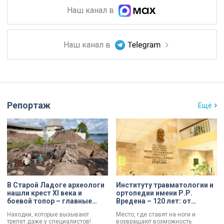
Наш канал в
Наш канал в
Репортаж
Ещё
В Старой Ладоге археологи
Институту травматологии и
нашли крест XI века и
ортопедии имени Р.Р.
боевой топор – главные
Вредена – 120 лет: от
трофеи экспедиции
императорской лечебницы
Находки, которые вызывают
Место, где ставят на ноги и
до передового
трепет даже у специалистов!
возвращают возможность