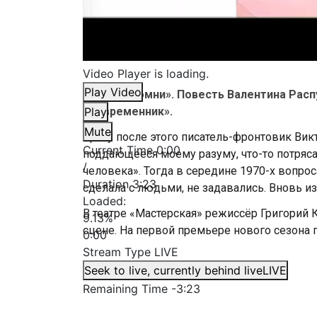
Video Player is loading.
Play Video
«Живи и помни». Повесть Валентина Расп
«Современник».
Play
Mute
Сразу после этого писатель-фронтовик Викт
Current Time
0:00
поддающееся моему разуму, что-то потряс
/
человека». Тогда в середине 1970-х вопрос
Duration
3:23
сделала с людьми, не задавались. Вновь и
Loaded
:
В театре «Мастерская» режиссёр Григорий 
9.13%
сцене. На первой премьере нового сезона 
0:00
Stream Type
LIVE
Seek to live, currently behind live
LIVE
Remaining Time
-
3:23