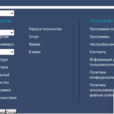
корпораций. Производитель
объема, а такж
спортивной одежды потерял
комнат. Как отм
товар почти на 10 миллионов
Александр Бегло
рублей.
реставрационны
«Пенатах» пров
ОСТИ
строгим контро
ТЕЛЕКАНАЛ
КГИОП.
Наука и технологии
Программа п
ортаж
Спорт
Программы
навирус
Армия
Настройка ка
д
В мире
Контакты
тура
Информация 
пользователе
тика
Политика
льный
конфиденциа
ество
Политика
номика
использовани
файлов cooki
исшествия
ues
Done