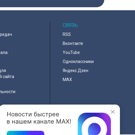
е назначение
етил губернатор
в, все
е работы в
одились под
лем специалистов
СВЯЗЬ
ередач
RSS
Вконтакте
нала
YouTube
Одноклассники
для
Яндекс.Дзен
й сайта
MAX
льности
я
e
Новости быстрее
в нашем канале MAX!