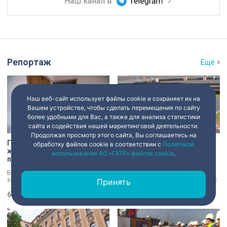
Наш канал в
Репортаж
Ещё
Наш веб-сайт использует файлы cookie и сохраняет их на
Вашем устройстве, чтобы сделать перемещения по сайту
более удобными для Вас, а также для анализа статистики
сайта и содействия нашей маркетинговой деятельности.
Продолжая просмотр этого сайта, Вы соглашаетесь на
Голый мужчина в квартире
Участники СВО приняли
обработку файлов cookie в соответствии с
Политикой
жены: экс-сотрудник
участие в заездах на
использования АО «ГАТР» файлов cookie
.
прокуратуры рассказал,
специальных адаптивных
почему совершил убийство
карт-машинах
Бывший работник прокуратуры,
Новые возможности для
задержанный за убийство голого
восстановления и возвращения к
Принять
мужчины, рассказал о причинах,
активной жизни. Представители
которые толкнули его на страшное
6 августа 2026
23:14
фонда «СВОй дом» в Петербурге
6 августа 2026
23:09
преступление. Два года назад он
встретились с участниками
вынес мертвеца из дома на улице
специальной военной операции,
Луначарского, выдавая
которые сейчас проходят курс
бездыханного мужчину за
реабилитации. Главным событием