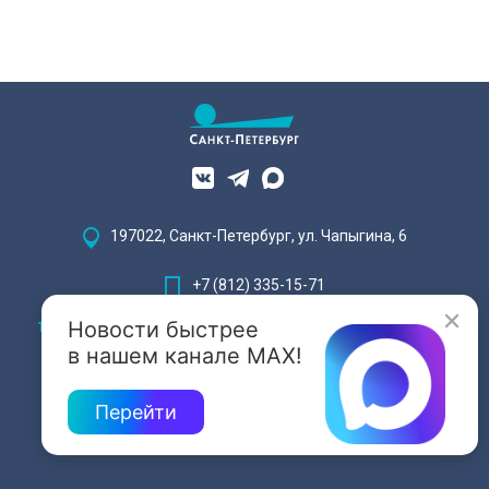
197022, Санкт-Петербург, ул. Чапыгина, 6
+7 (812) 335-15-71
Новости быстрее
Внимание! Отдельные видеоматериалы, размещенные на настоящем
сайте, могут содержать информацию, предназначенную для лиц,
в нашем канале MAX!
достигших 18 лет.
Перейти