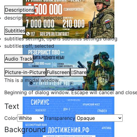
Descriptions
descriptions off
, selected
Subtitles
subtitles settings
, opens subtitles settings dialog
subtitles off
, selected
Audio Track
Picture-in-Picture
Fullscreen
Share
This is a modal window.
Beginning of dialog window. Escape will cancel and clos
Text
Color
Transparency
Background