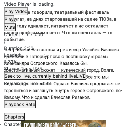
Video Player is loading.
Play Video
Как мы уже говорили, театральный фестиваль
«Радуга», на днях стартовавший на сцене ТЮЗа, в
Play
этом году удивляет, интригует и не оставляет
Mute
шанса пройти мимо него. Что ни спектакль — то
Current Time
0:00
событие.
/
Duration
3:32
Театр имени Вахтангова и режиссёр Уланбек Баялиев
Loaded
:
привезли в Петербург свою постановку «Грозы»
8.73%
Александра Островского. Казалось бы,
Stream Type
LIVE
хрестоматийный сюжет — купеческий город, Волга,
Seek to live, currently behind live
LIVE
несчастная от своей любви Катерина. Всё это мы
Remaining Time
-
3:32
видели, всё это знаем. Однако Баялиев предлагает не
торопиться и заглянуть внутрь героев Островского, по-
1x
новому. Что и сделал Вячеслав Резаков.
Playback Rate
Chapters
Chapters