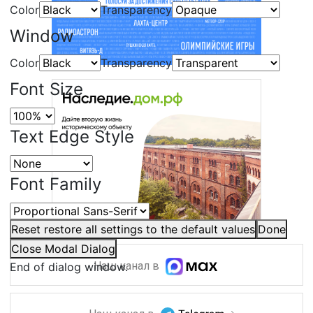
Color
Transparency
Window
Color
Transparency
Font Size
Text Edge Style
Font Family
Reset
restore all settings to the default values
Done
Close Modal Dialog
Наш канал в
End of dialog window.