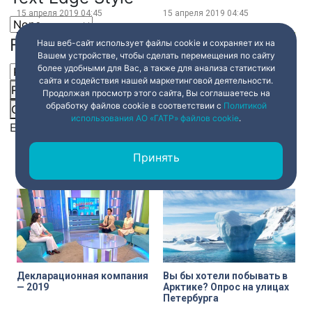
15 апреля 2019
04:45
15 апреля 2019
04:45
Font Family
Наш веб-сайт использует файлы cookie и сохраняет их на
Вашем устройстве, чтобы сделать перемещения по сайту
более удобными для Вас, а также для анализа статистики
сайта и содействия нашей маркетинговой деятельности.
Reset
restore all settings to the default values
Done
Продолжая просмотр этого сайта, Вы соглашаетесь на
обработку файлов cookie в соответствии с
Политикой
Close Modal Dialog
использования АО «ГАТР» файлов cookie
.
Автостоп: лайфхаки для
Неделя без турникетов
End of dialog window.
начинающих
путешественников
Принять
15 апреля 2019
04:45
15 апреля 2019
04:45
Декларационная компания
Вы бы хотели побывать в
— 2019
Арктике? Опрос на улицах
Петербурга