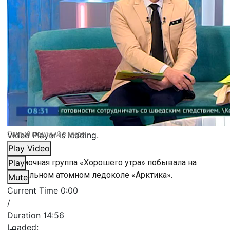
Video Player is loading.
Самый мощный в мире
Play Video
Съёмочная группа «Хорошего утра» побывала на
Play
уникальном атомном ледоколе «Арктика».
Mute
Current Time
0:00
/
Duration
14:56
Loaded
: