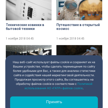
Технические новинки в
Путешествие в открытый
бытовой техники
космос
1 ноября 2018
04:45
1 ноября 2018
04:45
Наш веб-сайт использует файлы cookie и сохраняет их на
Вашем устройстве, чтобы сделать перемещения по сайту
более удобными для Вас, а также для анализа статистики
Выставка космической
«Анна Каренина» на сцене
сайта и содействия нашей маркетинговой деятельности.
техники и технологий
Александринского театра
Продолжая просмотр этого сайта, Вы соглашаетесь на
обработку файлов cookie в соответствии с
Политикой
использования АО «ГАТР» файлов cookie
.
1 ноября 2018
04:45
1 ноября 2018
04:45
Принять