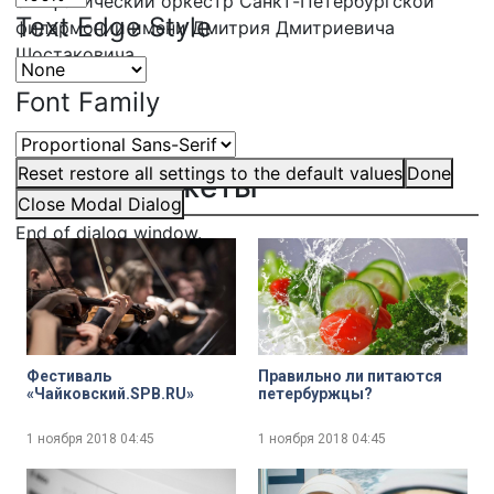
симфонический оркестр Санкт-Петербургской
Text Edge Style
филармонии имени Дмитрия Дмитриевича
Шостаковича.
Font Family
Reset
restore all settings to the default values
Done
Другие сюжеты
Close Modal Dialog
End of dialog window.
Фестиваль
Правильно ли питаются
«Чайковский.SPB.RU»
петербуржцы?
1 ноября 2018
04:45
1 ноября 2018
04:45