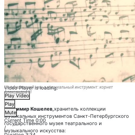
Video Player is loading.
Не офицерский чин, а музыкальный инструмент: корнет
Александра III
Play Video
Play
Владимир Кошелев,
хранитель коллекции
Mute
музыкальных инструментов Санкт-Петербургского
Current Time
0:00
государственного музея театрального и
/
музыкального искусства:
Duration
3:34