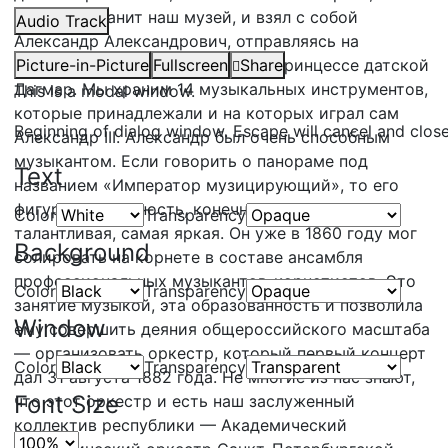
который хранит наш музей, и взял с собой
Audio Track
Александр Александрович, отправляясь на
штандарте делать предложение принцессе датской
Picture-in-Picture
Fullscreen
Share
Дагмар. Мы храним 14 музыкальных инструментов,
This is a modal window.
которые принадлежали и на которых играл сам
Beginning of dialog window. Escape will cancel and clos
Александр III. Александр был очень способным
музыкантом. Если говорить о панораме под
Text
названием «Император музицирующий», то его
фигура, его личность, конечно же, самая
Color
Transparency
талантливая, самая яркая. Он уже в 1860 году мог
Background
солировать на корнете в составе ансамбля
профессиональных музыкантов-корнетистов. Это
Color
Transparency
занятие музыкой, эта образованность и позволила
Window
ему совершить деяния общероссийского масштаба
— организовать оркестр, который первый концерт
Color
Transparency
дал 31 августа 1882 года. Не многие из нас знают,
Font Size
что этот оркестр и есть наш заслуженный
коллектив республики — Академический