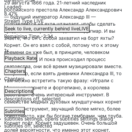
29 августа 1866 года. 21-летний наследник
Loaded
:
российского престола Александр Александрович
8.47%
— будущий император Александр III —
Stream Type
LIVE
отправляется на яхте штандарт, чтобы сделать
Seek to live, currently behind live
LIVE
предложение принцессе датской Дагмар. И вы
Remaining Time
-
3:34
знаете, что он с собой захватил на борт яхты?
Корнет. Он его взял с собой, потому что к этому
1x
времени он уже был, в принципе, человеком
Playback Rate
музыкальным. И пока происходил процесс
сватовства, они всё время музицировали вместе.
Chapters
Например, если взять дневники Александра III, то
Chapters
там можно встретить такую фразу: «Играли с
Минни на корнете и фортепиано, а королева
Descriptions
работала». Очень интересный инструмент. В
descriptions off
, selected
семействе медных духовых мундштучных корнет
всегда инструмент, звучащий более мягко, более
Subtitles
обертонисто, как бы богаче тембрами, чем труба.
subtitles settings
, opens subtitles settings dialog
Корнет поёт. Корнет задушевен. Очень большой
subtitles off
, selected
долей вероятности, что именно этот корнет,